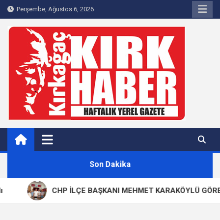
Skip
Perşembe, Ağustos 6, 2026
to
content
Kırkağaç 40Haber
Kırkağaç'ın Yerel Haber Sitesi
Son Dakika
CHP İLÇE BAŞKANI MEHMET KARAKÖYLÜ GÖREVİND