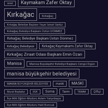
Kaymakam Zafer Oktay
israil
Kırkağac
Kırkağaç
Kırkağaç Belediye Başkanı Yaşar İsmail Gedüz
Kırkağaç Belediye Başkanı Üstün DÖNMEZ
Kırkağaç Belediye Başkanı Üstün Dönmez
Kırkağaç Belediyesi
Kırkağaç Kaymakamı Zafer Oktay
Kırkağaç Ziraat Odası Başkanı Emin Özarı
Manisa
Manisa Büyükşehir Belediye Başkanı Cengiz Ergün
manisa büyükşehir belediyesi
MASKİ
maski
MANİSA BÜYÜKŞEHİR BELEDİYESİ
Soma
Tarım
TBMM
Çiftçi
Murat Baybatur
SGK
İlçe Milli Eğitim Müdürü Adem Yalçınkaya
İlçe Milli Eğitim Müdürü Halil Boncuk