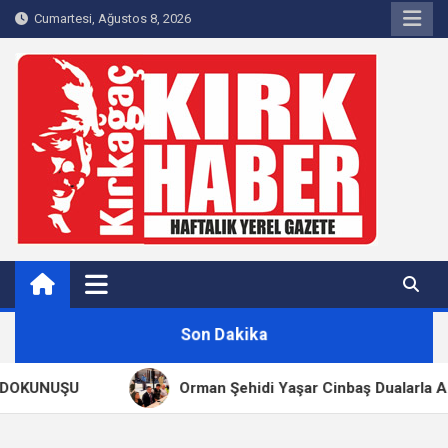
Skip
Cumartesi, Ağustos 8, 2026
to
content
Kırkağaç 40Haber
Kırkağaç'ın Yerel Haber Sitesi
Son Dakika
KUNUŞU
Orman Şehidi Yaşar Cinbaş Dualarla Anıldı