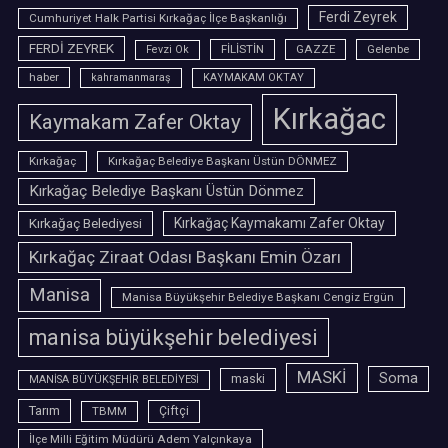
Ferdi Zeyrek
Cumhuriyet Halk Partisi Kırkağaç İlçe Başkanlığı
FERDİ ZEYREK
FİLİSTİN
GAZZE
Gelenbe
Fevzi Ok
haber
kahramanmaraş
KAYMAKAM OKTAY
Kırkağac
Kaymakam Zafer Oktay
Kırkağaç
Kırkağaç Belediye Başkanı Üstün DÖNMEZ
Kırkağaç Belediye Başkanı Üstün Dönmez
Kırkağaç Belediyesi
Kırkağaç Kaymakamı Zafer Oktay
Kırkağaç Ziraat Odası Başkanı Emin Özarı
Manisa
Manisa Büyükşehir Belediye Başkanı Cengiz Ergün
manisa büyükşehir belediyesi
MASKİ
Soma
maski
MANİSA BÜYÜKŞEHİR BELEDİYESİ
Tarım
TBMM
Çiftçi
İlçe Milli Eğitim Müdürü Adem Yalçınkaya