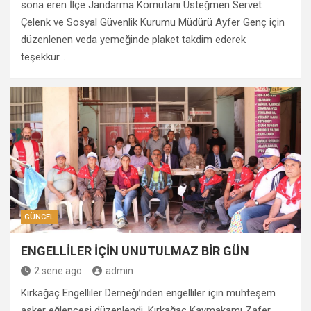
sona eren İlçe Jandarma Komutanı Üsteğmen Servet
Çelenk ve Sosyal Güvenlik Kurumu Müdürü Ayfer Genç için
düzenlenen veda yemeğinde plaket takdim ederek
teşekkür…
GÜNCEL
ENGELLİLER İÇİN UNUTULMAZ BİR GÜN
2 sene ago
admin
Kırkağaç Engelliler Derneği’nden engelliler için muhteşem
asker eğlencesi düzenlendi. Kırkağaç Kaymakamı Zafer