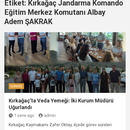
Etiket:
Kırkağaç Jandarma Komando
Eğitim Merkez Komutanı Albay
Adem ŞAKRAK
GÜNCEL
Kırkağaç’ta Veda Yemeği: İki Kurum Müdürü
Uğurlandı
1 sene ago
admin
Kırkağaç Kaymakamı Zafer Oktay, ilçede görev süreleri