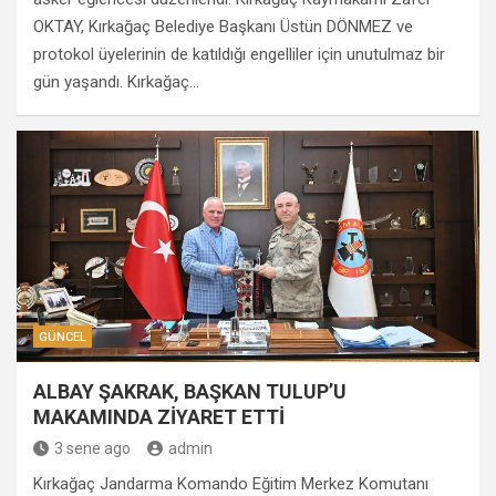
OKTAY, Kırkağaç Belediye Başkanı Üstün DÖNMEZ ve
protokol üyelerinin de katıldığı engelliler için unutulmaz bir
gün yaşandı. Kırkağaç…
GÜNCEL
ALBAY ŞAKRAK, BAŞKAN TULUP’U
MAKAMINDA ZİYARET ETTİ
3 sene ago
admin
Kırkağaç Jandarma Komando Eğitim Merkez Komutanı