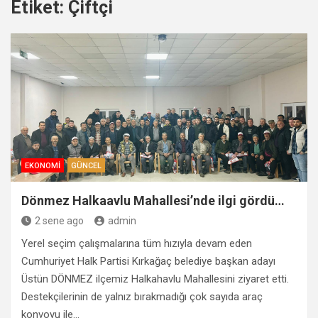
Etiket:
Çiftçi
EKONOMI
GÜNCEL
Dönmez Halkaavlu Mahallesi’nde ilgi gördü…
2 sene ago
admin
Yerel seçim çalışmalarına tüm hızıyla devam eden
Cumhuriyet Halk Partisi Kırkağaç belediye başkan adayı
Üstün DÖNMEZ ilçemiz Halkahavlu Mahallesini ziyaret etti.
Destekçilerinin de yalnız bırakmadığı çok sayıda araç
konvoyu ile…