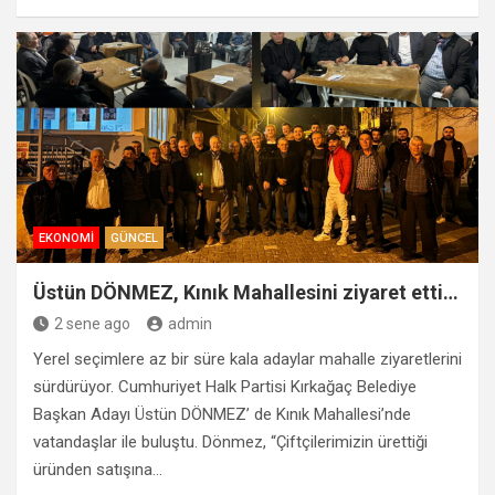
EKONOMI
GÜNCEL
Üstün DÖNMEZ, Kınık Mahallesini ziyaret etti…
2 sene ago
admin
Yerel seçimlere az bir süre kala adaylar mahalle ziyaretlerini
sürdürüyor. Cumhuriyet Halk Partisi Kırkağaç Belediye
Başkan Adayı Üstün DÖNMEZ’ de Kınık Mahallesi’nde
vatandaşlar ile buluştu. Dönmez, “Çiftçilerimizin ürettiği
üründen satışına…