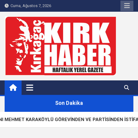
Skip
Cuma, Ağustos 7, 2026
to
content
Kırkağaç 40Haber
Kırkağaç'ın Yerel Haber Sitesi
Son Dakika
EHMET KARAKÖYLÜ GÖREVİNDEN VE PARTİSİNDEN İSTİFA ETTİ