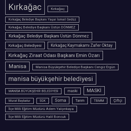
Kırkağac
Kırkağaç
Kırkağaç Belediye Başkanı Yaşar İsmail Gedüz
Kırkağaç Belediye Başkanı Üstün DÖNMEZ
Kırkağaç Belediye Başkanı Üstün Dönmez
Kırkağaç Belediyesi
Kırkağaç Kaymakamı Zafer Oktay
Kırkağaç Ziraat Odası Başkanı Emin Özarı
Manisa
Manisa Büyükşehir Belediye Başkanı Cengiz Ergün
manisa büyükşehir belediyesi
MASKİ
maski
MANİSA BÜYÜKŞEHİR BELEDİYESİ
Soma
Tarım
TBMM
Çiftçi
Murat Baybatur
SGK
İlçe Milli Eğitim Müdürü Adem Yalçınkaya
İlçe Milli Eğitim Müdürü Halil Boncuk