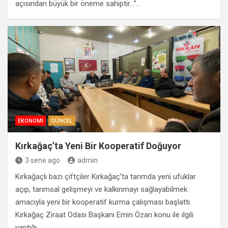
açısından büyük bir öneme sahiptir…”…
EKONOMI
GÜNCEL
Kırkağaç’ta Yeni Bir Kooperatif Doğuyor
3 sene ago
admin
Kırkağaçlı bazı çiftçiler Kırkağaç’ta tarımda yeni ufuklar
açıp, tarımsal gelişmeyi ve kalkınmayı sağlayabilmek
amacıyla yeni bir kooperatif kurma çalışması başlattı.
Kırkağaç Ziraat Odası Başkanı Emin Özarı konu ile ilgili
yaptığı…