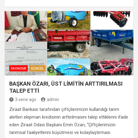
EKONOMI
GÜNCEL
BAŞKAN ÖZARI, ÜST LİMİTİN ARTTIRILMASI
TALEP ETTİ
3 sene ago
admin
Ziraat Bankası tarafından çiftçilerimizin kullandığı tarım
aletleri ekipman kredisinin arttırılmasını talep ettiklerini ifade
eden Ziraat Odası Başkanı Emin Özarı, “Çiftçilerimizin
tarımsal faaliyetlerini büyütmesi ve kolaylaştırması