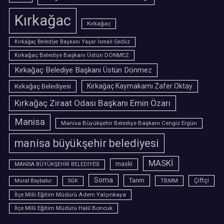
Kırkağac
Kırkağaç
Kırkağaç Belediye Başkanı Yaşar İsmail Gedüz
Kırkağaç Belediye Başkanı Üstün DÖNMEZ
Kırkağaç Belediye Başkanı Üstün Dönmez
Kırkağaç Belediyesi
Kırkağaç Kaymakamı Zafer Oktay
Kırkağaç Ziraat Odası Başkanı Emin Özarı
Manisa
Manisa Büyükşehir Belediye Başkanı Cengiz Ergün
manisa büyükşehir belediyesi
MASKİ
maski
MANİSA BÜYÜKŞEHİR BELEDİYESİ
Soma
Tarım
TBMM
Çiftçi
Murat Baybatur
SGK
İlçe Milli Eğitim Müdürü Adem Yalçınkaya
İlçe Milli Eğitim Müdürü Halil Boncuk