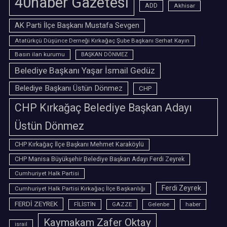
40haber Gazetesi
ADD
Akhisar
AK Parti İlçe Başkanı Mustafa Sevgen
Atatürkçü Düşünce Derneği Kırkağaç Şube Başkanı Serhat Kayın
Basın ilan kurumu
BAŞKAN DÖNMEZ
Belediye Başkanı Yaşar İsmail Gedüz
Belediye Başkanı Üstün Dönmez
CHP
CHP Kırkağaç Belediye Başkan Adayı
Üstün Dönmez
CHP Kırkağaç İlçe Başkanı Mehmet Karaköylü
CHP Manisa Büyükşehir Belediye Başkan Adayı Ferdi Zeyrek
Cumhuriyet Halk Partisi
Ferdi Zeyrek
Cumhuriyet Halk Partisi Kırkağaç İlçe Başkanlığı
FERDİ ZEYREK
FİLİSTİN
GAZZE
Gelenbe
haber
Kaymakam Zafer Oktay
israil