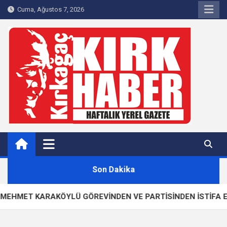
Skip
Cuma, Ağustos 7, 2026
to
content
Kırkağaç 40Haber
Kırkağaç'ın Yerel Haber Sitesi
Son Dakika
 KARAKÖYLÜ GÖREVİNDEN VE PARTİSİNDEN İSTİFA ETTİ!