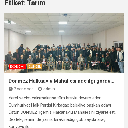
Etiket:
Tarım
EKONOMI
GÜNCEL
Dönmez Halkaavlu Mahallesi’nde ilgi gördü…
2 sene ago
admin
Yerel seçim çalışmalarına tüm hızıyla devam eden
Cumhuriyet Halk Partisi Kırkağaç belediye başkan adayı
Üstün DÖNMEZ ilçemiz Halkahavlu Mahallesini ziyaret etti.
Destekçilerinin de yalnız bırakmadığı çok sayıda araç
konvoyu ile…