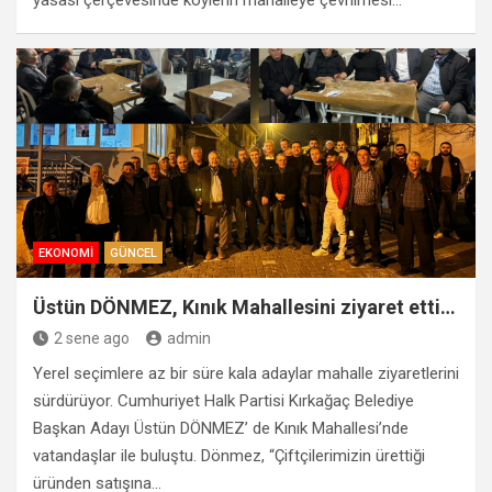
yasası çerçevesinde köylerin mahalleye çevrilmesi…
EKONOMI
GÜNCEL
Üstün DÖNMEZ, Kınık Mahallesini ziyaret etti…
2 sene ago
admin
Yerel seçimlere az bir süre kala adaylar mahalle ziyaretlerini
sürdürüyor. Cumhuriyet Halk Partisi Kırkağaç Belediye
Başkan Adayı Üstün DÖNMEZ’ de Kınık Mahallesi’nde
vatandaşlar ile buluştu. Dönmez, “Çiftçilerimizin ürettiği
üründen satışına…