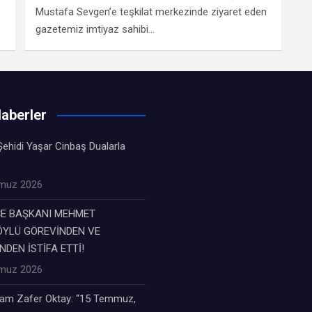
Mustafa Sevgen’e teşkilat merkezinde ziyaret eden
gazetemiz imtiyaz sahibi…
aberler
ehidi Yaşar Cinbaş Dualarla
muz 2026
ÇE BAŞKANI MEHMET
YLÜ GÖREVİNDEN VE
NDEN İSTİFA ETTİ!
muz 2026
m Zafer Oktay: “15 Temmuz,