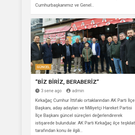
Cumhurbaşkanımız ve Genel…
GÜNCEL
“BİZ BİRİZ, BERABERİZ”
3 sene ago
admin
Kırkağaç Cumhur İttifakı ortaklarından AK Parti İlçe
Başkanı, aday adayları ve Milliyetçi Hareket Partisi
İlçe Başkanı güncel süreçleri değerlendirerek
istişarede bulundular. AK Parti Kırkağaç ilçe teşkilat
tarafından konu ile ilgili…