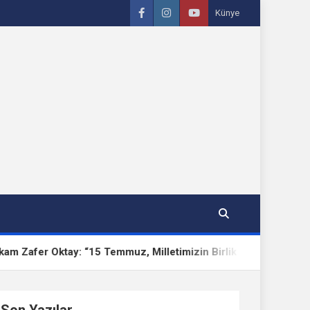
Künye
ay: “15 Temmuz, Milletimizin Birlik ve Beraberlik Destanıdır”
Son Yazılar