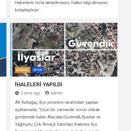
Haberlerin hızla aktarılmasını, halkın bilgi almasını
kolaylaştıran…
GÜNCEL
SPOR
Ç
İHALELERİ YAPILDI
3 sene ago
admin
AK Kırkağaç İlçe yönetimi tarafından yapılan
açıklamada, “Uzun bir zamandır sorun olarak
gündemde kalan Alacalar,Güvendik,İlyaslar ve
Yağmurlu Çok Amaçlı Salonları ihalesini İlçe