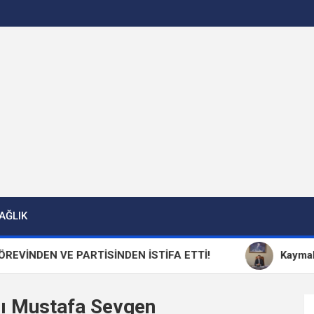
AĞLIK
E PARTİSİNDEN İSTİFA ETTİ!
Kaymakam Zafer Okt
nı Mustafa Sevgen