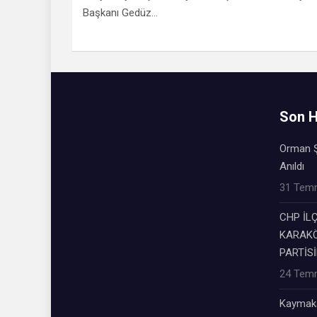
Başkanı Gedüz…
Son H
Orman Ş
Anıldı
31 Tem
CHP İL
KARAKÖ
PARTİSİ
24 Tem
Kaymaka