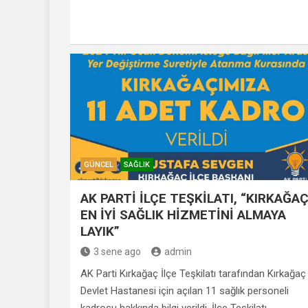
GÜNCEL
SAĞLIK
AK PARTİ İLÇE TEŞKİLATI, “KIRKAĞA
EN İYİ SAĞLIK HİZMETİNİ ALMAYA
LAYIK”
3 sene ago
admin
AK Parti Kırkağaç İlçe Teşkilatı tarafından Kırkağaç
Devlet Hastanesi için açılan 11 sağlık personeli
kadrosu hakkında bilgi verildi. İlçe Teşkilatı