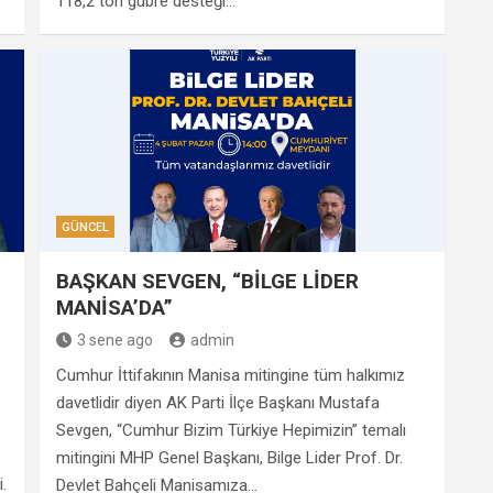
118,2 ton gübre desteği…
GÜNCEL
BAŞKAN SEVGEN, “BİLGE LİDER
MANİSA’DA”
3 sene ago
admin
Cumhur İttifakının Manisa mitingine tüm halkımız
davetlidir diyen AK Parti İlçe Başkanı Mustafa
Sevgen, “Cumhur Bizim Türkiye Hepimizin” temalı
mitingini MHP Genel Başkanı, Bilge Lider Prof. Dr.
.
Devlet Bahçeli Manisamıza…