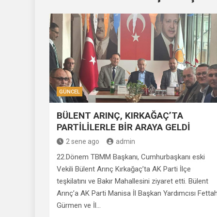
GÜNCEL
BÜLENT ARINÇ, KIRKAĞAÇ’TA
PARTİLİLERLE BİR ARAYA GELDİ
2 sene ago
admin
22.Dönem TBMM Başkanı, Cumhurbaşkanı eski
Vekili Bülent Arınç Kırkağaç’ta AK Parti İlçe
teşkilatını ve Bakır Mahallesini ziyaret etti. Bülent
Arınç’a AK Parti Manisa İl Başkan Yardımcısı Fetta
Gürmen ve İl…