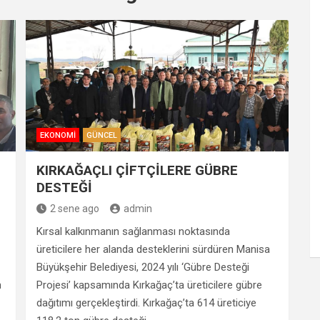
EKONOMI
GÜNCEL
KIRKAĞAÇLI ÇİFTÇİLERE GÜBRE
DESTEĞİ
2 sene ago
admin
Kırsal kalkınmanın sağlanması noktasında
üreticilere her alanda desteklerini sürdüren Manisa
Büyükşehir Belediyesi, 2024 yılı ‘Gübre Desteği
h
Projesi’ kapsamında Kırkağaç’ta üreticilere gübre
dağıtımı gerçekleştirdi. Kırkağaç’ta 614 üreticiye