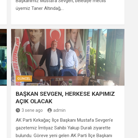
Başkanımız Mustafa Sevgen, belediye meclis
üyemiz Taner Altındağ,…
GÜNCEL
BAŞKAN SEVGEN, HERKESE KAPIMIZ
AÇIK OLACAK
3 sene ago
admin
AK Parti Kırkağaç İlçe Başkanı Mustafa Sevgen’e
gazetemiz İmtiyaz Sahibi Yakup Durali ziyarette
bulundu. Göreve yeni gelen AK Parti İlçe Başkanı