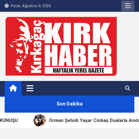
Skip
Pazar, Ağustos 9, 2026
to
content
Kırkağaç 40Haber
Kırkağaç'ın Yerel Haber Sitesi
Son Dakika
UNUŞU
Orman Şehidi Yaşar Cinbaş Dualarla Anıldı