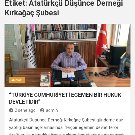
Etiket:
Atatürkçü Düşünce Derneği
Kırkağaç Şubesi
GÜNCEL
“TÜRKİYE CUMHURİYETİ EGEMEN BİR HUKUK
DEVLETİDİR”
2 sene ago
admin
Atatürkçü Düşünce Derneği Kırkağaç Şubesi gündeme dair
yaptığı basın açıklamasında, “Hiçbir egemen devlet terör