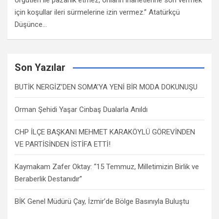
örgütleri ile pazarlık etmez, onların ihanetlerine son vermek
için koşullar ileri sürmelerine izin vermez.” Atatürkçü
Düşünce…
Son Yazılar
BUTİK NERGİZ’DEN SOMA’YA YENİ BİR MODA DOKUNUŞU
Orman Şehidi Yaşar Cinbaş Dualarla Anıldı
CHP İLÇE BAŞKANI MEHMET KARAKÖYLÜ GÖREVİNDEN
VE PARTİSİNDEN İSTİFA ETTİ!
Kaymakam Zafer Oktay: “15 Temmuz, Milletimizin Birlik ve
Beraberlik Destanıdır”
BİK Genel Müdürü Çay, İzmir’de Bölge Basınıyla Buluştu