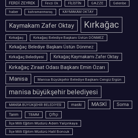
FERDİ ZEYREK
FİLİSTİN
GAZZE
Gelenbe
Fevzi Ok
haber
kahramanmaraş
KAYMAKAM OKTAY
Kırkağac
Kaymakam Zafer Oktay
Kırkağaç
Kırkağaç Belediye Başkanı Üstün DÖNMEZ
Kırkağaç Belediye Başkanı Üstün Dönmez
Kırkağaç Belediyesi
Kırkağaç Kaymakamı Zafer Oktay
Kırkağaç Ziraat Odası Başkanı Emin Özarı
Manisa
Manisa Büyükşehir Belediye Başkanı Cengiz Ergün
manisa büyükşehir belediyesi
MASKİ
Soma
maski
MANİSA BÜYÜKŞEHİR BELEDİYESİ
Tarım
TBMM
Çiftçi
İlçe Milli Eğitim Müdürü Adem Yalçınkaya
İlçe Milli Eğitim Müdürü Halil Boncuk