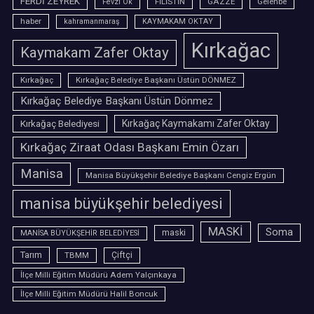
FERDİ ZEYREK
FİLİSTİN
GAZZE
Gelenbe
Fevzi Ok
haber
kahramanmaraş
KAYMAKAM OKTAY
Kırkağac
Kaymakam Zafer Oktay
Kırkağaç
Kırkağaç Belediye Başkanı Üstün DÖNMEZ
Kırkağaç Belediye Başkanı Üstün Dönmez
Kırkağaç Belediyesi
Kırkağaç Kaymakamı Zafer Oktay
Kırkağaç Ziraat Odası Başkanı Emin Özarı
Manisa
Manisa Büyükşehir Belediye Başkanı Cengiz Ergün
manisa büyükşehir belediyesi
MASKİ
Soma
maski
MANİSA BÜYÜKŞEHİR BELEDİYESİ
Tarım
TBMM
Çiftçi
İlçe Milli Eğitim Müdürü Adem Yalçınkaya
İlçe Milli Eğitim Müdürü Halil Boncuk