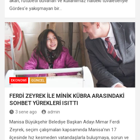
akan, rutubetli duvarları ve kullanılmaz haldeki tuvaletleriyle
Gördes’e yakışmayan bir…
EKONOMI
GÜNCEL
FERDİ ZEYREK İLE MİNİK KÜBRA ARASINDAKİ
SOHBET YÜREKLERİ ISITTI
3 sene ago
admin
Manisa Büyükşehir Belediye Başkan Adayı Mimar Ferdi
Zeyrek, seçim çalışmaları kapsamında Manisa’nın 17
ilçesinde hız kesmeden vatandaşlarla buluşmaya, sorun ve