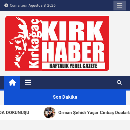
Skip
Cumartesi, Ağustos 8, 2026
to
content
Kırkağaç 40Haber
Kırkağaç'ın Yerel Haber Sitesi
Son Dakika
 DOKUNUŞU
Orman Şehidi Yaşar Cinbaş Dualarla An