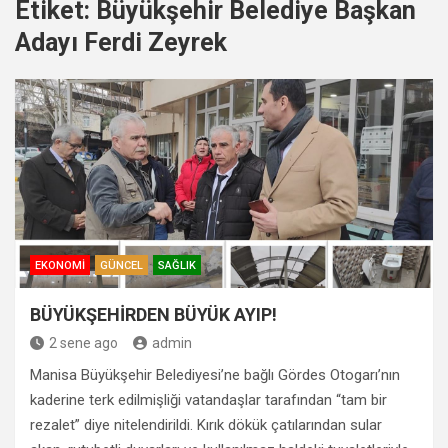
Etiket:
Büyükşehir Belediye Başkan
Adayı Ferdi Zeyrek
EKONOMI
GÜNCEL
SAĞLIK
BÜYÜKŞEHİRDEN BÜYÜK AYIP!
2 sene ago
admin
Manisa Büyükşehir Belediyesi’ne bağlı Gördes Otogarı’nın
kaderine terk edilmişliği vatandaşlar tarafından “tam bir
rezalet” diye nitelendirildi. Kırık dökük çatılarından sular