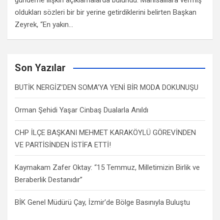
gündeme ilişkin açıklamalarda bulundu. Manisalılara vermiş
oldukları sözleri bir bir yerine getirdiklerini belirten Başkan
Zeyrek, “En yakın…
Son Yazılar
BUTİK NERGİZ’DEN SOMA’YA YENİ BİR MODA DOKUNUŞU
Orman Şehidi Yaşar Cinbaş Dualarla Anıldı
CHP İLÇE BAŞKANI MEHMET KARAKÖYLÜ GÖREVİNDEN
VE PARTİSİNDEN İSTİFA ETTİ!
Kaymakam Zafer Oktay: “15 Temmuz, Milletimizin Birlik ve
Beraberlik Destanıdır”
BİK Genel Müdürü Çay, İzmir’de Bölge Basınıyla Buluştu