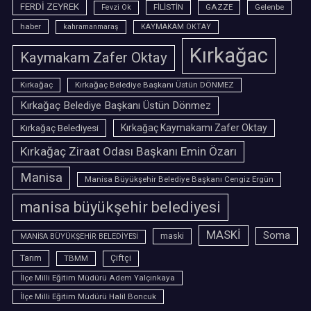
FERDİ ZEYREK
FİLİSTİN
GAZZE
Gelenbe
Fevzi Ok
haber
kahramanmaraş
KAYMAKAM OKTAY
Kırkağac
Kaymakam Zafer Oktay
Kırkağaç
Kırkağaç Belediye Başkanı Üstün DÖNMEZ
Kırkağaç Belediye Başkanı Üstün Dönmez
Kırkağaç Belediyesi
Kırkağaç Kaymakamı Zafer Oktay
Kırkağaç Ziraat Odası Başkanı Emin Özarı
Manisa
Manisa Büyükşehir Belediye Başkanı Cengiz Ergün
manisa büyükşehir belediyesi
MASKİ
Soma
maski
MANİSA BÜYÜKŞEHİR BELEDİYESİ
Tarım
TBMM
Çiftçi
İlçe Milli Eğitim Müdürü Adem Yalçınkaya
İlçe Milli Eğitim Müdürü Halil Boncuk