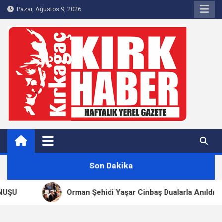
Skip
Pazar, Ağustos 9, 2026
to
content
Kırkağaç 40Haber
Kırkağaç'ın Yerel Haber Sitesi
Son Dakika
ŞU
Orman Şehidi Yaşar Cinbaş Dualarla Anıldı