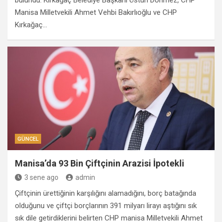
bulundu. Kırkağaç Belediye Başkanı Üstün Dönmez, CHP
Manisa Milletvekili Ahmet Vehbi Bakırlıoğlu ve CHP
Kırkağaç…
GÜNCEL
Manisa’da 93 Bin Çiftçinin Arazisi İpotekli
3 sene ago
admin
Çiftçinin ürettiğinin karşılığını alamadığını, borç batağında
olduğunu ve çiftçi borçlarının 391 milyarı lirayı aştığını sık
sık dile getirdiklerini belirten CHP manisa Milletvekili Ahmet