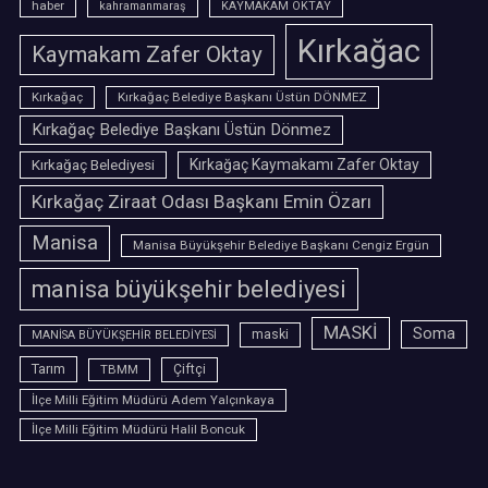
haber
kahramanmaraş
KAYMAKAM OKTAY
Kırkağac
Kaymakam Zafer Oktay
Kırkağaç
Kırkağaç Belediye Başkanı Üstün DÖNMEZ
Kırkağaç Belediye Başkanı Üstün Dönmez
Kırkağaç Belediyesi
Kırkağaç Kaymakamı Zafer Oktay
Kırkağaç Ziraat Odası Başkanı Emin Özarı
Manisa
Manisa Büyükşehir Belediye Başkanı Cengiz Ergün
manisa büyükşehir belediyesi
MASKİ
Soma
maski
MANİSA BÜYÜKŞEHİR BELEDİYESİ
Tarım
TBMM
Çiftçi
İlçe Milli Eğitim Müdürü Adem Yalçınkaya
İlçe Milli Eğitim Müdürü Halil Boncuk