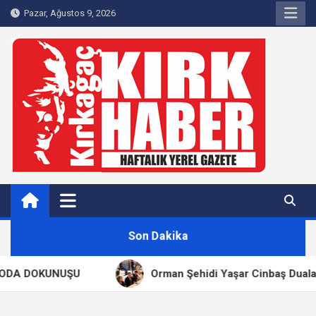
Skip
Pazar, Ağustos 9, 2026
to
content
Kırkağaç 40Haber
Kırkağaç'ın Yerel Haber Sitesi
Son Dakika
A DOKUNUŞU
Orman Şehidi Yaşar Cinbaş Dualarla A