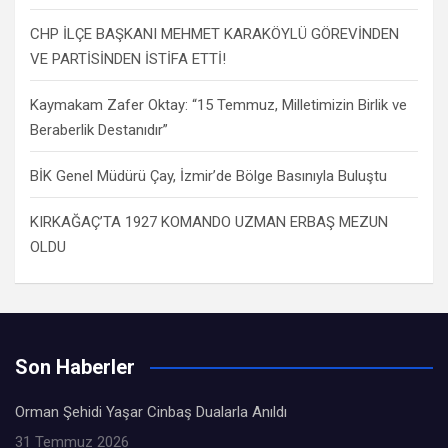
CHP İLÇE BAŞKANI MEHMET KARAKÖYLÜ GÖREVİNDEN
VE PARTİSİNDEN İSTİFA ETTİ!
Kaymakam Zafer Oktay: “15 Temmuz, Milletimizin Birlik ve
Beraberlik Destanıdır”
BİK Genel Müdürü Çay, İzmir’de Bölge Basınıyla Buluştu
KIRKAĞAÇ’TA 1927 KOMANDO UZMAN ERBAŞ MEZUN
OLDU
Son Haberler
Orman Şehidi Yaşar Cinbaş Dualarla Anıldı
31 Temmuz 2026