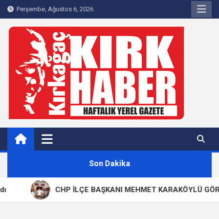
Skip
Perşembe, Ağustos 6, 2026
to
content
Kırkağaç 40Haber
Kırkağaç'ın Yerel Haber Sitesi
Son Dakika
CHP İLÇE BAŞKANI MEHMET KARAKÖYLÜ GÖREVİN