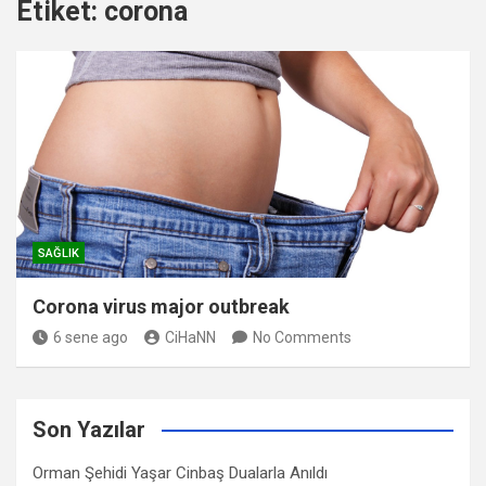
Etiket:
corona
SAĞLIK
Corona virus major outbreak
6 sene ago
CiHaNN
No Comments
Son Yazılar
Orman Şehidi Yaşar Cinbaş Dualarla Anıldı