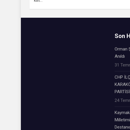
kilit…
Son H
Orman Ş
Anıldı
31 Tem
CHP İL
KARAKÖ
PARTİSİ
24 Tem
Kaymaka
Milletimi
Destanıd