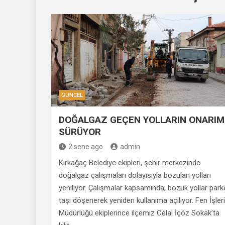
GÜNCEL
DOĞALGAZ GEÇEN YOLLARIN ONARIM
SÜRÜYOR
2 sene ago
admin
Kırkağaç Belediye ekipleri, şehir merkezinde
doğalgaz çalışmaları dolayısıyla bozulan yolları
yeniliyor. Çalışmalar kapsamında, bozuk yollar park
taşı döşenerek yeniden kullanıma açılıyor. Fen İşleri
Müdürlüğü ekiplerince ilçemiz Celal İçöz Sokak’ta