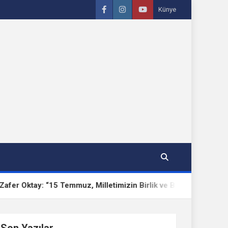
Künye
ktay: “15 Temmuz, Milletimizin Birlik ve Beraberlik Destanıdır
Son Yazılar