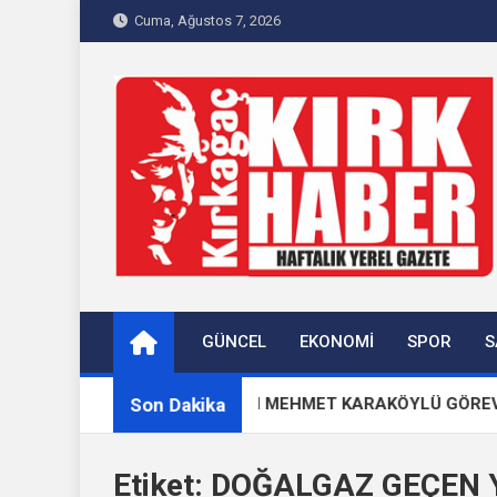
Skip
Cuma, Ağustos 7, 2026
to
content
Kırkağaç 40Haber
Kırkağaç'ın Yerel Haber Sitesi
GÜNCEL
EKONOMI
SPOR
S
Son Dakika
CHP İLÇE BAŞKANI MEHMET KARAKÖYLÜ GÖREVİNDEN 
Etiket:
DOĞALGAZ GEÇEN 