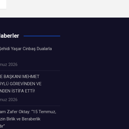
aberler
ehidi Yaşar Cinbaş Dualarla
muz 2026
ÇE BAŞKANI MEHMET
YLÜ GÖREVİNDEN VE
NDEN İSTİFA ETTİ!
muz 2026
m Zafer Oktay: “15 Temmuz,
zin Birlik ve Beraberlik
ır”