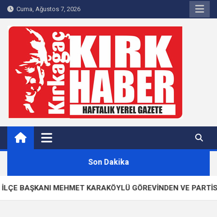
Skip
Cuma, Ağustos 7, 2026
to
content
Kırkağaç 40Haber
Kırkağaç'ın Yerel Haber Sitesi
Son Dakika
ÇE BAŞKANI MEHMET KARAKÖYLÜ GÖREVİNDEN VE PARTİSİNDE