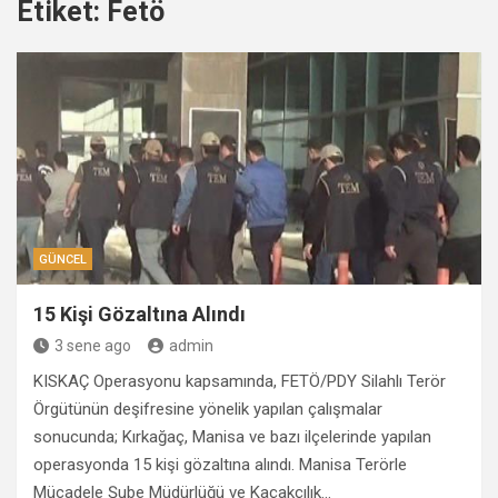
Etiket:
Fetö
GÜNCEL
15 Kişi Gözaltına Alındı
3 sene ago
admin
KISKAÇ Operasyonu kapsamında, FETÖ/PDY Silahlı Terör
Örgütünün deşifresine yönelik yapılan çalışmalar
sonucunda; Kırkağaç, Manisa ve bazı ilçelerinde yapılan
operasyonda 15 kişi gözaltına alındı. Manisa Terörle
Mücadele Şube Müdürlüğü ve Kaçakçılık…