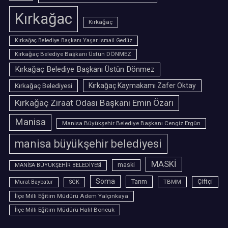
Kırkağac
Kırkağaç
Kırkağaç Belediye Başkanı Yaşar İsmail Gedüz
Kırkağaç Belediye Başkanı Üstün DÖNMEZ
Kırkağaç Belediye Başkanı Üstün Dönmez
Kırkağaç Belediyesi
Kırkağaç Kaymakamı Zafer Oktay
Kırkağaç Ziraat Odası Başkanı Emin Özarı
Manisa
Manisa Büyükşehir Belediye Başkanı Cengiz Ergün
manisa büyükşehir belediyesi
MASKİ
maski
MANİSA BÜYÜKŞEHİR BELEDİYESİ
Soma
Tarım
TBMM
Çiftçi
Murat Baybatur
SGK
İlçe Milli Eğitim Müdürü Adem Yalçınkaya
İlçe Milli Eğitim Müdürü Halil Boncuk