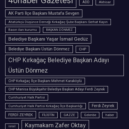
40haber Gazetesi
ADD
Akhisar
AK Parti İlçe Başkanı Mustafa Sevgen
Atatürkçü Düşünce Derneği Kırkağaç Şube Başkanı Serhat Kayın
Basın ilan kurumu
BAŞKAN DÖNMEZ
Belediye Başkanı Yaşar İsmail Gedüz
Belediye Başkanı Üstün Dönmez
CHP
CHP Kırkağaç Belediye Başkan Adayı
Üstün Dönmez
CHP Kırkağaç İlçe Başkanı Mehmet Karaköylü
CHP Manisa Büyükşehir Belediye Başkan Adayı Ferdi Zeyrek
Cumhuriyet Halk Partisi
Ferdi Zeyrek
Cumhuriyet Halk Partisi Kırkağaç İlçe Başkanlığı
FERDİ ZEYREK
FİLİSTİN
GAZZE
Gelenbe
haber
Kaymakam Zafer Oktay
israil