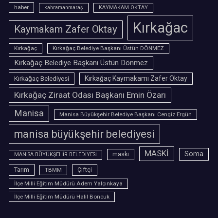
haber
kahramanmaraş
KAYMAKAM OKTAY
Kırkağac
Kaymakam Zafer Oktay
Kırkağaç
Kırkağaç Belediye Başkanı Üstün DÖNMEZ
Kırkağaç Belediye Başkanı Üstün Dönmez
Kırkağaç Belediyesi
Kırkağaç Kaymakamı Zafer Oktay
Kırkağaç Ziraat Odası Başkanı Emin Özarı
Manisa
Manisa Büyükşehir Belediye Başkanı Cengiz Ergün
manisa büyükşehir belediyesi
MASKİ
Soma
maski
MANİSA BÜYÜKŞEHİR BELEDİYESİ
Tarım
TBMM
Çiftçi
İlçe Milli Eğitim Müdürü Adem Yalçınkaya
İlçe Milli Eğitim Müdürü Halil Boncuk