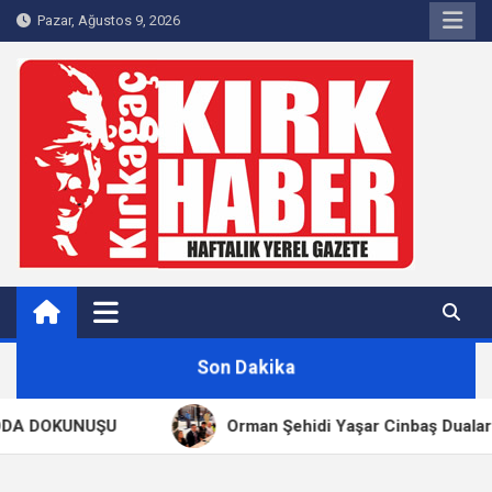
Skip
Pazar, Ağustos 9, 2026
to
content
Kırkağaç 40Haber
Kırkağaç'ın Yerel Haber Sitesi
Son Dakika
A DOKUNUŞU
Orman Şehidi Yaşar Cinbaş Dualarla A