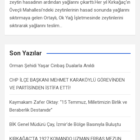
zeytin hasadının ardından yağlarını çıkarttı.Her yıl Kırkağaç’ın
Öveçli Mahallesi’ndeki zeytinlerinin hasad sonunda yağlarını
sıktırmaya gelen Ortaylı, Ok Yağ İşletmesinde zeytinlerini
sıktırarak yağlarını teslim…
Son Yazılar
Orman Şehidi Yaşar Cinbaş Dualarla Anıldı
CHP İLÇE BAŞKANI MEHMET KARAKÖYLÜ GÖREVİNDEN
VE PARTİSİNDEN İSTİFA ETTİ!
Kaymakam Zafer Oktay: “15 Temmuz, Milletimizin Birlik ve
Beraberlik Destanıdır”
BİK Genel Müdürü Çay, İzmir’de Bölge Basınıyla Buluştu
KIRKAĞAÇ’TA 1927 KOMANDO UZMAN ERBAŞ MEZUN