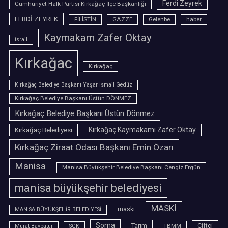
Ferdi Zeyrek
Cumhuriyet Halk Partisi Kırkağaç İlçe Başkanlığı
FERDİ ZEYREK
FİLİSTİN
GAZZE
Gelenbe
haber
Kaymakam Zafer Oktay
israil
Kırkağac
Kırkağaç
Kırkağaç Belediye Başkanı Yaşar İsmail Gedüz
Kırkağaç Belediye Başkanı Üstün DÖNMEZ
Kırkağaç Belediye Başkanı Üstün Dönmez
Kırkağaç Belediyesi
Kırkağaç Kaymakamı Zafer Oktay
Kırkağaç Ziraat Odası Başkanı Emin Özarı
Manisa
Manisa Büyükşehir Belediye Başkanı Cengiz Ergün
manisa büyükşehir belediyesi
MASKİ
maski
MANİSA BÜYÜKŞEHİR BELEDİYESİ
Soma
Tarım
TBMM
Çiftçi
Murat Baybatur
SGK