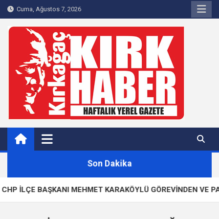
Skip
Cuma, Ağustos 7, 2026
to
content
Kırkağaç 40Haber
Kırkağaç'ın Yerel Haber Sitesi
Son Dakika
P İLÇE BAŞKANI MEHMET KARAKÖYLÜ GÖREVİNDEN VE PARTİS