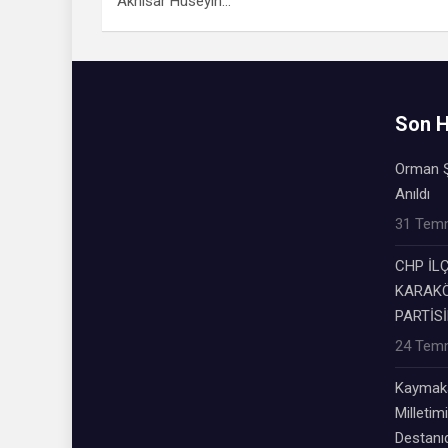
Akhisar Hüseyin…
Son H
Orman Ş
Anıldı
31 Tem
CHP İL
KARAKÖ
PARTİSİ
24 Tem
Kaymaka
Milletimi
Destanıd