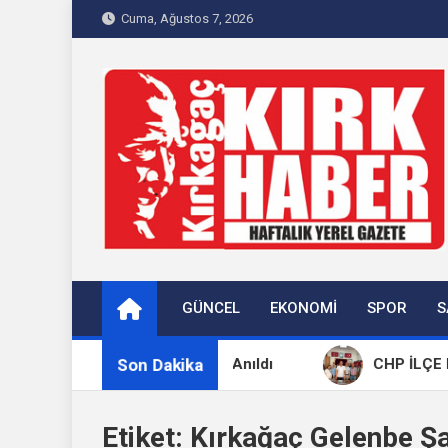
Skip
Cuma, Ağustos 7, 2026
to
content
Kırkağaç 40Haber
Kırkağaç'ın Yerel Haber Sitesi
GÜNCEL
EKONOMI
SPOR
S
Son Dakika
hidi Yaşar Cinbaş Dualarla Anıldı
CHP İLÇE BAŞK
Etiket:
Kırkağaç Gelenbe Şai