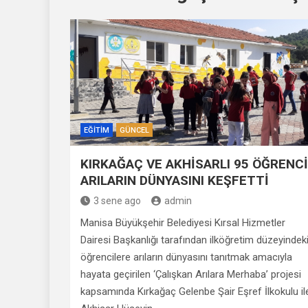
EĞITIM
GÜNCEL
KIRKAĞAÇ VE AKHİSARLI 95 ÖĞRENCİ
ARILARIN DÜNYASINI KEŞFETTİ
3 sene ago
admin
Manisa Büyükşehir Belediyesi Kırsal Hizmetler
Dairesi Başkanlığı tarafından ilköğretim düzeyindek
öğrencilere arıların dünyasını tanıtmak amacıyla
hayata geçirilen ‘Çalışkan Arılara Merhaba’ projesi
kapsamında Kırkağaç Gelenbe Şair Eşref İlkokulu il