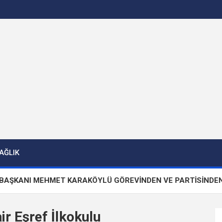
AĞLIK
ANI MEHMET KARAKÖYLÜ GÖREVİNDEN VE PARTİSİNDEN İSTİF
r Eşref İlkokulu