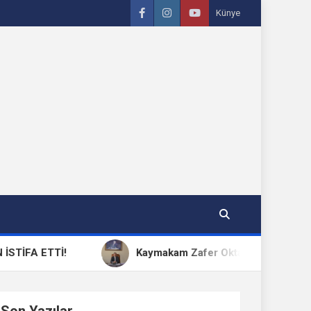
Künye
A ETTİ!
Kaymakam Zafer Oktay: “15 Temmuz, Millet
Son Yazılar