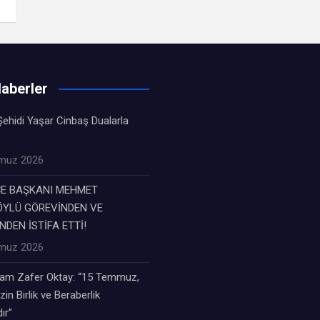
aberler
ehidi Yaşar Cinbaş Dualarla
muz 2026
ÇE BAŞKANI MEHMET
YLÜ GÖREVİNDEN VE
NDEN İSTİFA ETTİ!
muz 2026
m Zafer Oktay: “15 Temmuz,
zin Birlik ve Beraberlik
ır”