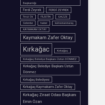
Başkanlığı
Ferdi Zeyrek
FERDİ ZEYREK
FİLİSTİN
GAZZE
Fevzi Ok
Gelenbe
haber
kahramanmaraş
KAYMAKAM OKTAY
Kaymakam Zafer Oktay
Kırkağac
Kırkağaç
Kırkağaç Belediye Başkanı Üstün DÖNMEZ
Kırkağaç Belediye Başkanı Üstün
Dönmez
Kırkağaç Belediyesi
Kırkağaç Kaymakamı Zafer Oktay
Kırkağaç Ziraat Odası Başkanı
Emin Özarı