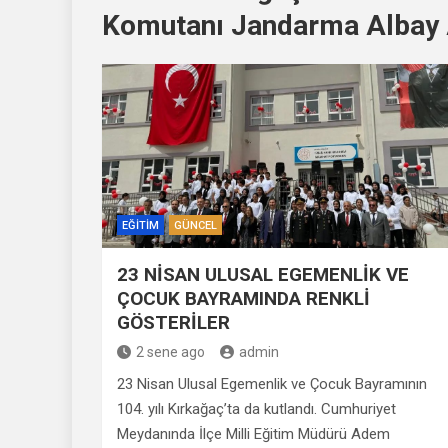
Komutanı Jandarma Albay
EĞITIM
GÜNCEL
23 NİSAN ULUSAL EGEMENLİK VE
ÇOCUK BAYRAMINDA RENKLİ
GÖSTERİLER
2 sene ago
admin
23 Nisan Ulusal Egemenlik ve Çocuk Bayramının
104. yılı Kırkağaç’ta da kutlandı. Cumhuriyet
Meydanında İlçe Milli Eğitim Müdürü Adem