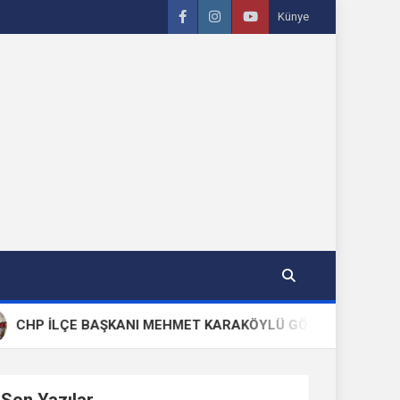
Künye
P İLÇE BAŞKANI MEHMET KARAKÖYLÜ GÖREVİNDEN VE PARTİS
Son Yazılar