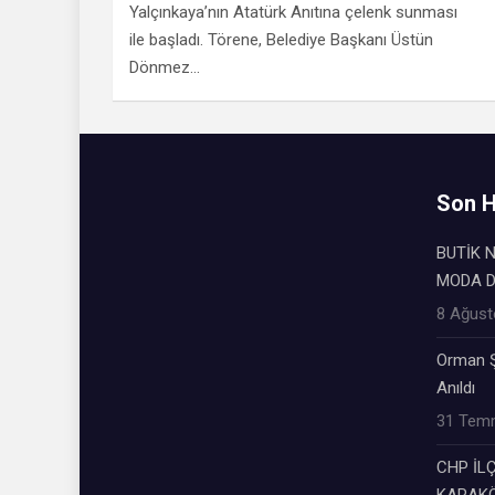
Yalçınkaya’nın Atatürk Anıtına çelenk sunması
ile başladı. Törene, Belediye Başkanı Üstün
Dönmez…
Son H
BUTİK N
MODA 
8 Ağust
Orman Ş
Anıldı
31 Tem
CHP İL
KARAKÖ