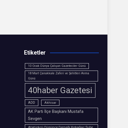
Etiketler
10 Ocak Dünya Çalışan Gazeteciler Günü
18 Mart Çanakkale Zaferi ve Şehitleri Anma
Günü
40haber Gazetesi
ADD
Akhisar
AK Parti İlçe Başkanı Mustafa
Sevgen
Atatürkçü Düşünce Derneği Kırkağaç Şube