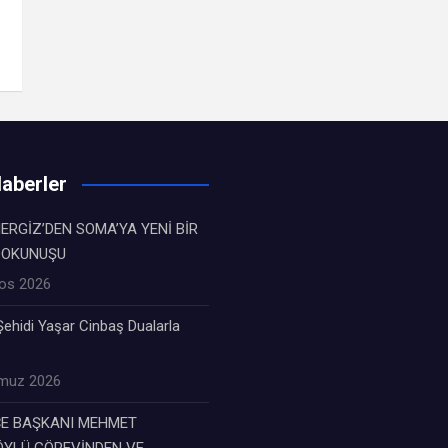
aberler
ERGİZ’DEN SOMA’YA YENİ BİR
DOKUNUŞU
os 2026
ehidi Yaşar Cinbaş Dualarla
muz 2026
ÇE BAŞKANI MEHMET
YLÜ GÖREVİNDEN VE