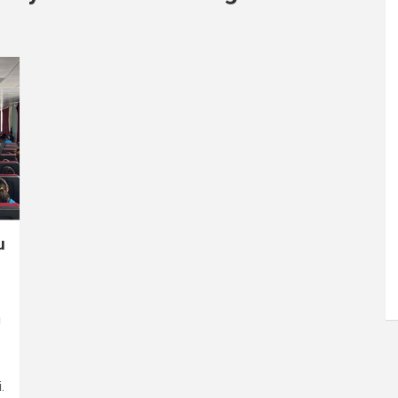
u
u
.