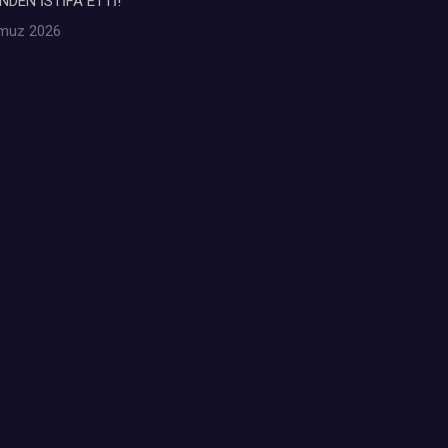
NDEN İSTİFA ETTİ!
muz 2026