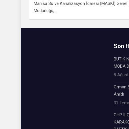
Manisa Su ve Kanalizasyon İdaresi (MASKİ) Genel
Müdürlüğü,…
Son H
BUTİK N
MODA 
8 Ağust
Orman Ş
Anıldı
31 Tem
CHP İL
KARAKÖ