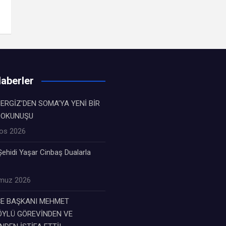
aberler
ERGİZ’DEN SOMA’YA YENİ BİR
DOKUNUŞU
os 2026
ehidi Yaşar Cinbaş Dualarla
muz 2026
ÇE BAŞKANI MEHMET
YLÜ GÖREVİNDEN VE