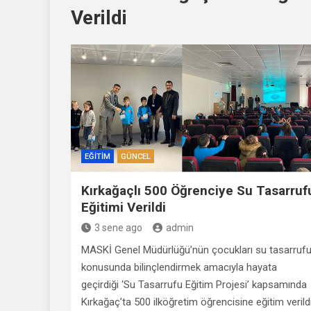
Verildi
EĞITIM
GÜNCEL
Kırkağaçlı 500 Öğrenciye Su Tasarruf
Eğitimi Verildi
3 sene ago
admin
MASKİ Genel Müdürlüğü’nün çocukları su tasarruf
konusunda bilinçlendirmek amacıyla hayata
geçirdiği ‘Su Tasarrufu Eğitim Projesi’ kapsamında
Kırkağaç’ta 500 ilköğretim öğrencisine eğitim verildi