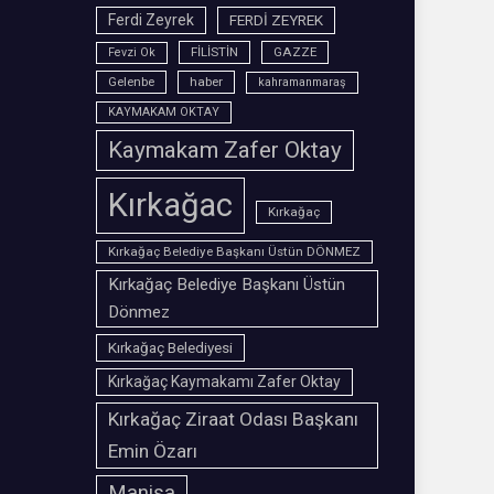
Ferdi Zeyrek
FERDİ ZEYREK
FİLİSTİN
GAZZE
Fevzi Ok
Gelenbe
haber
kahramanmaraş
KAYMAKAM OKTAY
Kaymakam Zafer Oktay
Kırkağac
Kırkağaç
Kırkağaç Belediye Başkanı Üstün DÖNMEZ
Kırkağaç Belediye Başkanı Üstün
Dönmez
Kırkağaç Belediyesi
Kırkağaç Kaymakamı Zafer Oktay
Kırkağaç Ziraat Odası Başkanı
Emin Özarı
Manisa