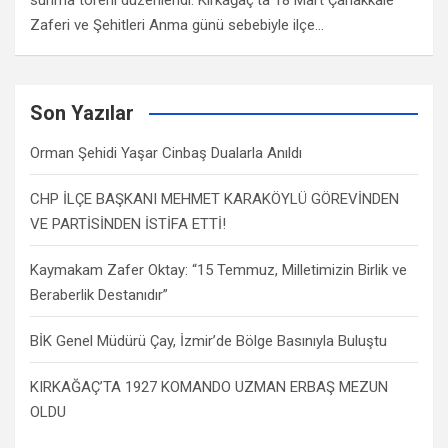
sunma töreni düzenlendi. Kırkağaç’ta 18 Mart Çanakkale
Zaferi ve Şehitleri Anma günü sebebiyle ilçe…
Son Yazılar
Orman Şehidi Yaşar Cinbaş Dualarla Anıldı
CHP İLÇE BAŞKANI MEHMET KARAKÖYLÜ GÖREVİNDEN
VE PARTİSİNDEN İSTİFA ETTİ!
Kaymakam Zafer Oktay: “15 Temmuz, Milletimizin Birlik ve
Beraberlik Destanıdır”
BİK Genel Müdürü Çay, İzmir’de Bölge Basınıyla Buluştu
KIRKAĞAÇ’TA 1927 KOMANDO UZMAN ERBAŞ MEZUN
OLDU