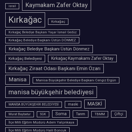
Kaymakam Zafer Oktay
israil
Kırkağac
Kırkağaç
Kırkağaç Belediye Başkanı Yaşar İsmail Gedüz
Kırkağaç Belediye Başkanı Üstün DÖNMEZ
Kırkağaç Belediye Başkanı Üstün Dönmez
Kırkağaç Belediyesi
Kırkağaç Kaymakamı Zafer Oktay
Kırkağaç Ziraat Odası Başkanı Emin Özarı
Manisa
Manisa Büyükşehir Belediye Başkanı Cengiz Ergün
manisa büyükşehir belediyesi
MASKİ
maski
MANİSA BÜYÜKŞEHİR BELEDİYESİ
Soma
Tarım
TBMM
Çiftçi
Murat Baybatur
SGK
İlçe Milli Eğitim Müdürü Adem Yalçınkaya
İlçe Milli Eğitim Müdürü Halil Boncuk