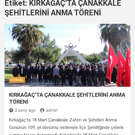
Etiket:
KIRKAĞAÇ’TA ÇANAKKALE
ŞEHİTLERİNİ ANMA TÖRENİ
GÜNCEL
KIRKAĞAÇ’TA ÇANAKKALE ŞEHİTLERİNİ ANMA
TÖRENİ
2 sene ago
admin
Kırkağaç’ta 18 Mart Çanakkale Zaferi ve Şehitleri Anma
Gününün 109. yıl dönümü nedeniyle İlçe Şehitliğinde çelenk