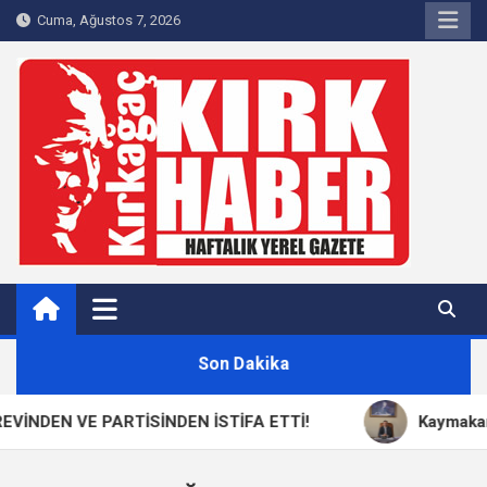
Skip
Cuma, Ağustos 7, 2026
to
content
Kırkağaç 40Haber
Kırkağaç'ın Yerel Haber Sitesi
Son Dakika
DEN VE PARTİSİNDEN İSTİFA ETTİ!
Kaymakam Za