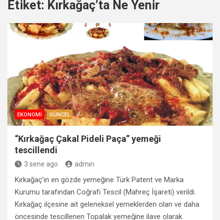
Etiket:
Kırkağaç’ta Ne Yenir
EKONOMI
GÜNCEL
“Kırkağaç Çakal Pideli Paça” yemeği
tescillendi
3 sene ago
admin
Kırkağaç’ın en gözde yemeğine Türk Patent ve Marka
Kurumu tarafından Coğrafi Tescil (Mahreç İşareti) verildi.
Kırkağaç ilçesine ait geleneksel yemeklerden olan ve daha
öncesinde tescillenen Topalak yemeğine ilave olarak