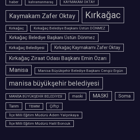
haber
kahramanmaraş
KAYMAKAM OKTAY
Kırkağac
Kaymakam Zafer Oktay
Kırkağaç
Kırkağaç Belediye Başkanı Üstün DÖNMEZ
Kırkağaç Belediye Başkanı Üstün Dönmez
Kırkağaç Belediyesi
Kırkağaç Kaymakamı Zafer Oktay
Kırkağaç Ziraat Odası Başkanı Emin Özarı
Manisa
Manisa Büyükşehir Belediye Başkanı Cengiz Ergün
manisa büyükşehir belediyesi
MASKİ
Soma
maski
MANİSA BÜYÜKŞEHİR BELEDİYESİ
Tarım
TBMM
Çiftçi
İlçe Milli Eğitim Müdürü Adem Yalçınkaya
İlçe Milli Eğitim Müdürü Halil Boncuk