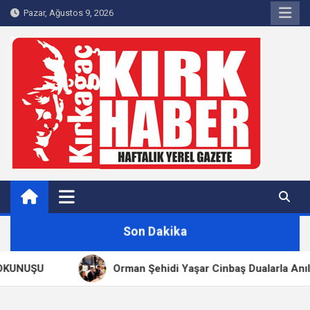
Skip
Pazar, Ağustos 9, 2026
to
content
Kırkağaç 40Haber
Kırkağaç'ın Yerel Haber Sitesi
Son Dakika
UNUŞU
Orman Şehidi Yaşar Cinbaş Dualarla Anıldı