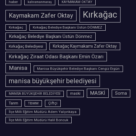
haber
kahramanmaraş
KAYMAKAM OKTAY
Kırkağac
Kaymakam Zafer Oktay
Kırkağaç
Kırkağaç Belediye Başkanı Üstün DÖNMEZ
Kırkağaç Belediye Başkanı Üstün Dönmez
Kırkağaç Belediyesi
Kırkağaç Kaymakamı Zafer Oktay
Kırkağaç Ziraat Odası Başkanı Emin Özarı
Manisa
Manisa Büyükşehir Belediye Başkanı Cengiz Ergün
manisa büyükşehir belediyesi
MASKİ
Soma
maski
MANİSA BÜYÜKŞEHİR BELEDİYESİ
Tarım
TBMM
Çiftçi
İlçe Milli Eğitim Müdürü Adem Yalçınkaya
İlçe Milli Eğitim Müdürü Halil Boncuk