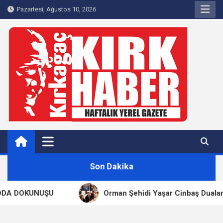
Skip
Pazartesi, Ağustos 10, 2026
to
content
Kırkağaç 40Haber
Kırkağaç'ın Yerel Haber Sitesi
Son Dakika
A DOKUNUŞU
Orman Şehidi Yaşar Cinbaş Dualarla A