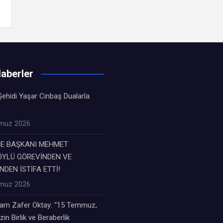
aberler
ehidi Yaşar Cinbaş Dualarla
muz 2026
ÇE BAŞKANI MEHMET
YLÜ GÖREVİNDEN VE
NDEN İSTİFA ETTİ!
muz 2026
m Zafer Oktay: “15 Temmuz,
zin Birlik ve Beraberlik