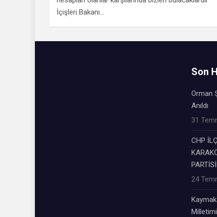
İçişleri Bakanı…
Son H
Orman Ş
Anıldı
31 Tem
CHP İL
KARAKÖ
PARTİSİ
24 Tem
Kaymaka
Milletimi