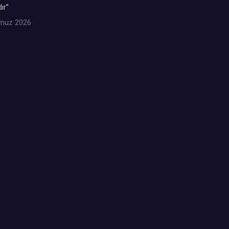
ır”
muz 2026