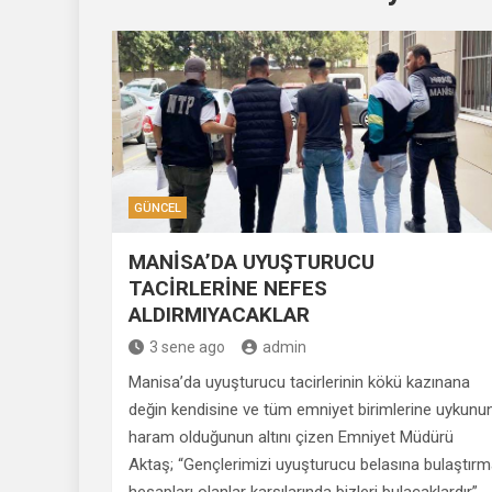
GÜNCEL
MANİSA’DA UYUŞTURUCU
TACİRLERİNE NEFES
ALDIRMIYACAKLAR
3 sene ago
admin
Manisa’da uyuşturucu tacirlerinin kökü kazınana
değin kendisine ve tüm emniyet birimlerine uykunu
haram olduğunun altını çizen Emniyet Müdürü
Aktaş; “Gençlerimizi uyuşturucu belasına bulaştır
hesapları olanlar karşılarında bizleri bulacaklardır”