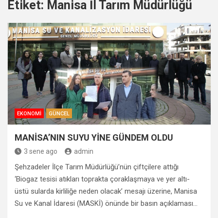
Etiket:
Manisa İl Tarım Müdürlüğü
EKONOMI
GÜNCEL
MANİSA’NIN SUYU YİNE GÜNDEM OLDU
3 sene ago
admin
Şehzadeler İlçe Tarım Müdürlüğü’nün çiftçilere attığı
‘Biogaz tesisi atıkları toprakta çoraklaşmaya ve yer altı-
üstü sularda kirliliğe neden olacak’ mesajı üzerine, Manisa
Su ve Kanal İdaresi (MASKİ) önünde bir basın açıklaması…