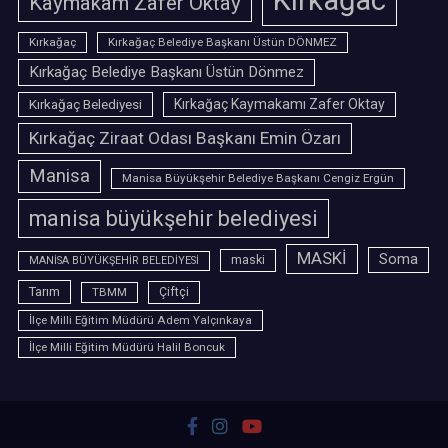
Kırkağac
Kaymakam Zafer Oktay
Kırkağaç
Kırkağaç Belediye Başkanı Üstün DÖNMEZ
Kırkağaç Belediye Başkanı Üstün Dönmez
Kırkağaç Belediyesi
Kırkağaç Kaymakamı Zafer Oktay
Kırkağaç Ziraat Odası Başkanı Emin Özarı
Manisa
Manisa Büyükşehir Belediye Başkanı Cengiz Ergün
manisa büyükşehir belediyesi
MASKİ
Soma
maski
MANİSA BÜYÜKŞEHİR BELEDİYESİ
Tarım
TBMM
Çiftçi
İlçe Milli Eğitim Müdürü Adem Yalçınkaya
İlçe Milli Eğitim Müdürü Halil Boncuk