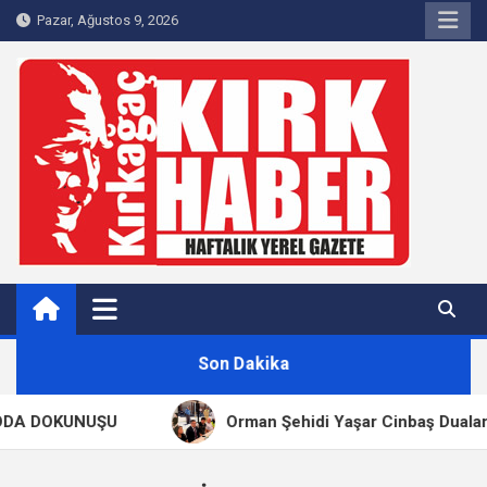
Skip
Pazar, Ağustos 9, 2026
to
content
Kırkağaç 40Haber
Kırkağaç'ın Yerel Haber Sitesi
Son Dakika
DA DOKUNUŞU
Orman Şehidi Yaşar Cinbaş Dualarla 