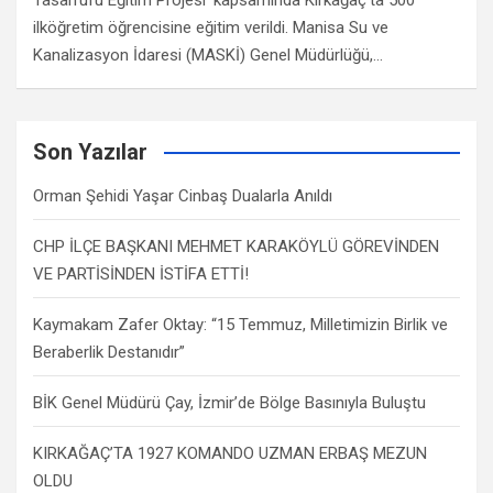
Tasarrufu Eğitim Projesi’ kapsamında Kırkağaç’ta 500
ilköğretim öğrencisine eğitim verildi. Manisa Su ve
Kanalizasyon İdaresi (MASKİ) Genel Müdürlüğü,…
Son Yazılar
Orman Şehidi Yaşar Cinbaş Dualarla Anıldı
CHP İLÇE BAŞKANI MEHMET KARAKÖYLÜ GÖREVİNDEN
VE PARTİSİNDEN İSTİFA ETTİ!
Kaymakam Zafer Oktay: “15 Temmuz, Milletimizin Birlik ve
Beraberlik Destanıdır”
BİK Genel Müdürü Çay, İzmir’de Bölge Basınıyla Buluştu
KIRKAĞAÇ’TA 1927 KOMANDO UZMAN ERBAŞ MEZUN
OLDU