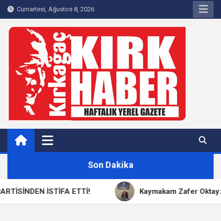
Skip
Cumartesi, Ağustos 8, 2026
to
content
Kırkağaç 40Haber
Kırkağaç'ın Yerel Haber Sitesi
Son Dakika
SİNDEN İSTİFA ETTİ!
Kaymakam Zafer Oktay: “15