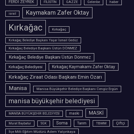
FERDİ ZEYREK
FİLİSTİN
GAZZE
Gelenbe
haber
Kaymakam Zafer Oktay
israil
Kırkağac
Kırkağaç
Kırkağaç Belediye Başkanı Yaşar İsmail Gedüz
Kırkağaç Belediye Başkanı Üstün DÖNMEZ
Kırkağaç Belediye Başkanı Üstün Dönmez
Kırkağaç Belediyesi
Kırkağaç Kaymakamı Zafer Oktay
Kırkağaç Ziraat Odası Başkanı Emin Özarı
Manisa
Manisa Büyükşehir Belediye Başkanı Cengiz Ergün
manisa büyükşehir belediyesi
MASKİ
maski
MANİSA BÜYÜKŞEHİR BELEDİYESİ
Soma
Tarım
TBMM
Çiftçi
Murat Baybatur
SGK
İlçe Milli Eğitim Müdürü Adem Yalçınkaya