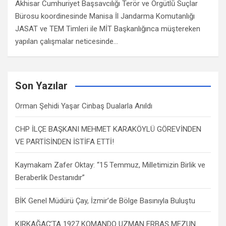
Akhisar Cumhuriyet Başsavcılığı Terör ve Örgütlü̈ Suçlar
Bürosu koordinesinde Manisa İl Jandarma Komutanlığı
JASAT ve TEM Timleri ile MİT Başkanlığınca müştereken
yapılan çalışmalar neticesinde…
Son Yazılar
Orman Şehidi Yaşar Cinbaş Dualarla Anıldı
CHP İLÇE BAŞKANI MEHMET KARAKÖYLÜ GÖREVİNDEN
VE PARTİSİNDEN İSTİFA ETTİ!
Kaymakam Zafer Oktay: “15 Temmuz, Milletimizin Birlik ve
Beraberlik Destanıdır”
BİK Genel Müdürü Çay, İzmir’de Bölge Basınıyla Buluştu
KIRKAĞAÇ’TA 1927 KOMANDO UZMAN ERBAŞ MEZUN