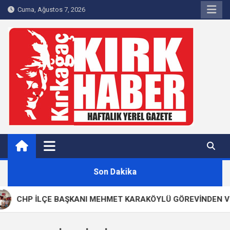
Skip
Cuma, Ağustos 7, 2026
to
content
Kırkağaç 40Haber
Kırkağaç'ın Yerel Haber Sitesi
Son Dakika
CHP İLÇE BAŞKANI MEHMET KARAKÖYLÜ GÖREVİNDEN VE PA