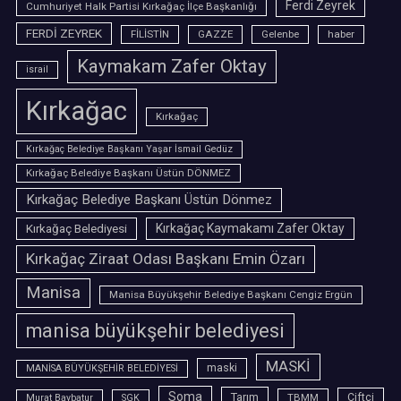
Ferdi Zeyrek
Cumhuriyet Halk Partisi Kırkağaç İlçe Başkanlığı
FERDİ ZEYREK
FİLİSTİN
GAZZE
Gelenbe
haber
Kaymakam Zafer Oktay
israil
Kırkağac
Kırkağaç
Kırkağaç Belediye Başkanı Yaşar İsmail Gedüz
Kırkağaç Belediye Başkanı Üstün DÖNMEZ
Kırkağaç Belediye Başkanı Üstün Dönmez
Kırkağaç Belediyesi
Kırkağaç Kaymakamı Zafer Oktay
Kırkağaç Ziraat Odası Başkanı Emin Özarı
Manisa
Manisa Büyükşehir Belediye Başkanı Cengiz Ergün
manisa büyükşehir belediyesi
MASKİ
maski
MANİSA BÜYÜKŞEHİR BELEDİYESİ
Soma
Tarım
TBMM
Çiftçi
Murat Baybatur
SGK