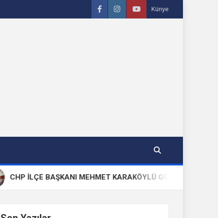
Künye
P İLÇE BAŞKANI MEHMET KARAKÖYLÜ GÖREVİNDEN VE PARTİS
Son Yazılar