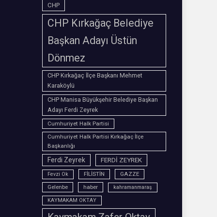
CHP
CHP Kırkağaç Belediye
Başkan Adayı Üstün
Dönmez
CHP Kırkağaç İlçe Başkanı Mehmet
Karaköylü
CHP Manisa Büyükşehir Belediye Başkan
Adayı Ferdi Zeyrek
Cumhuriyet Halk Partisi
Cumhuriyet Halk Partisi Kırkağaç İlçe
Başkanlığı
Ferdi Zeyrek
FERDİ ZEYREK
FİLİSTİN
GAZZE
Fevzi Ok
Gelenbe
haber
kahramanmaraş
KAYMAKAM OKTAY
Kaymakam Zafer Oktay