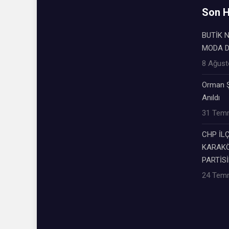
Son H
BUTİK N
MODA 
8 Ağust
Orman Ş
Anıldı
31 Tem
CHP İL
KARAKÖ
PARTİSİ
24 Tem