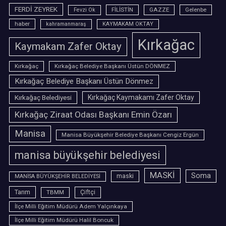
FERDİ ZEYREK
FİLİSTİN
GAZZE
Gelenbe
Fevzi Ok
haber
kahramanmaraş
KAYMAKAM OKTAY
Kırkağac
Kaymakam Zafer Oktay
Kırkağaç
Kırkağaç Belediye Başkanı Üstün DÖNMEZ
Kırkağaç Belediye Başkanı Üstün Dönmez
Kırkağaç Belediyesi
Kırkağaç Kaymakamı Zafer Oktay
Kırkağaç Ziraat Odası Başkanı Emin Özarı
Manisa
Manisa Büyükşehir Belediye Başkanı Cengiz Ergün
manisa büyükşehir belediyesi
MASKİ
Soma
maski
MANİSA BÜYÜKŞEHİR BELEDİYESİ
Tarım
TBMM
Çiftçi
İlçe Milli Eğitim Müdürü Adem Yalçınkaya
İlçe Milli Eğitim Müdürü Halil Boncuk