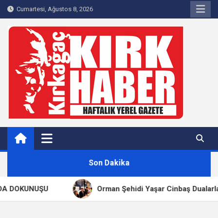
Skip
Cumartesi, Ağustos 8, 2026
to
content
Kırkağaç 40Haber
Kırkağaç'ın Yerel Haber Sitesi
Son Dakika
 DOKUNUŞU
Orman Şehidi Yaşar Cinbaş Dualarla An