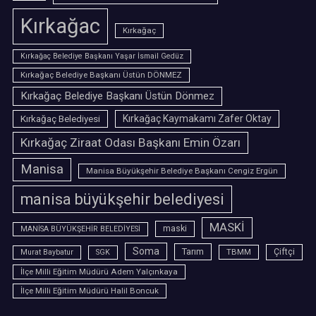
Kırkağac
Kırkağaç
Kırkağaç Belediye Başkanı Yaşar İsmail Gedüz
Kırkağaç Belediye Başkanı Üstün DÖNMEZ
Kırkağaç Belediye Başkanı Üstün Dönmez
Kırkağaç Belediyesi
Kırkağaç Kaymakamı Zafer Oktay
Kırkağaç Ziraat Odası Başkanı Emin Özarı
Manisa
Manisa Büyükşehir Belediye Başkanı Cengiz Ergün
manisa büyükşehir belediyesi
MASKİ
maski
MANİSA BÜYÜKŞEHİR BELEDİYESİ
Soma
Tarım
TBMM
Çiftçi
Murat Baybatur
SGK
İlçe Milli Eğitim Müdürü Adem Yalçınkaya
İlçe Milli Eğitim Müdürü Halil Boncuk