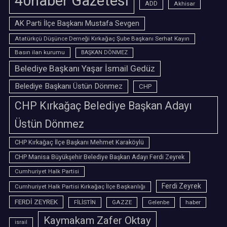
40haber Gazetesi
ADD
Akhisar
AK Parti İlçe Başkanı Mustafa Sevgen
Atatürkçü Düşünce Derneği Kırkağaç Şube Başkanı Serhat Kayın
Basın ilan kurumu
BAŞKAN DÖNMEZ
Belediye Başkanı Yaşar İsmail Gedüz
Belediye Başkanı Üstün Dönmez
CHP
CHP Kırkağaç Belediye Başkan Adayı
Üstün Dönmez
CHP Kırkağaç İlçe Başkanı Mehmet Karaköylü
CHP Manisa Büyükşehir Belediye Başkan Adayı Ferdi Zeyrek
Cumhuriyet Halk Partisi
Ferdi Zeyrek
Cumhuriyet Halk Partisi Kırkağaç İlçe Başkanlığı
FERDİ ZEYREK
FİLİSTİN
GAZZE
Gelenbe
haber
Kaymakam Zafer Oktay
israil