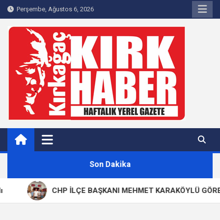
Skip
Perşembe, Ağustos 6, 2026
to
content
Kırkağaç 40Haber
Kırkağaç'ın Yerel Haber Sitesi
Son Dakika
CHP İLÇE BAŞKANI MEHMET KARAKÖYLÜ GÖREVİND