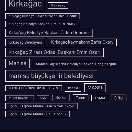
Kırkağac
Kırkağaç
Kırkağaç Belediye Başkanı Yaşar İsmail Gedüz
Kırkağaç Belediye Başkanı Üstün DÖNMEZ
Kırkağaç Belediye Başkanı Üstün Dönmez
Kırkağaç Belediyesi
Kırkağaç Kaymakamı Zafer Oktay
Kırkağaç Ziraat Odası Başkanı Emin Özarı
Manisa
Manisa Büyükşehir Belediye Başkanı Cengiz Ergün
manisa büyükşehir belediyesi
MASKİ
maski
MANİSA BÜYÜKŞEHİR BELEDİYESİ
Soma
Tarım
TBMM
Çiftçi
Murat Baybatur
SGK
İlçe Milli Eğitim Müdürü Adem Yalçınkaya
İlçe Milli Eğitim Müdürü Halil Boncuk