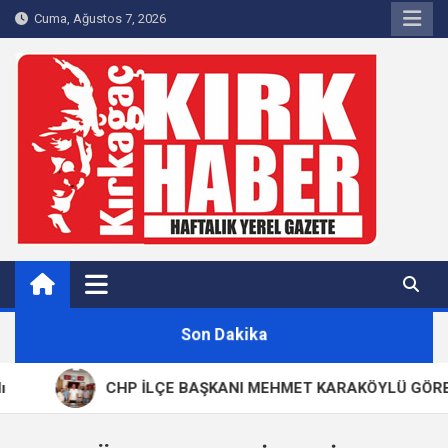
Skip
Cuma, Ağustos 7, 2026
to
content
Kırkağaç 40Haber
Kırkağaç'ın Yerel Haber Sitesi
Son Dakika
CHP İLÇE BAŞKANI MEHMET KARAKÖYLÜ GÖREVİND