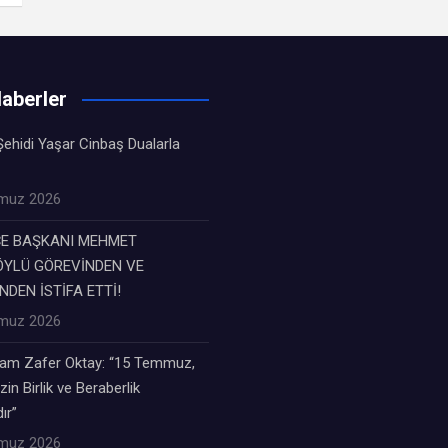
aberler
ehidi Yaşar Cinbaş Dualarla
muz 2026
ÇE BAŞKANI MEHMET
YLÜ GÖREVİNDEN VE
NDEN İSTİFA ETTİ!
muz 2026
m Zafer Oktay: “15 Temmuz,
zin Birlik ve Beraberlik
ır”
muz 2026