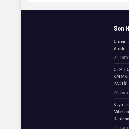
Son H
Orman Ş
Anıldı
31 Tem
CHP İL
KARAKÖ
PARTİSİ
24 Tem
Kaymaka
Milletimi
Destanıd
15 Tem