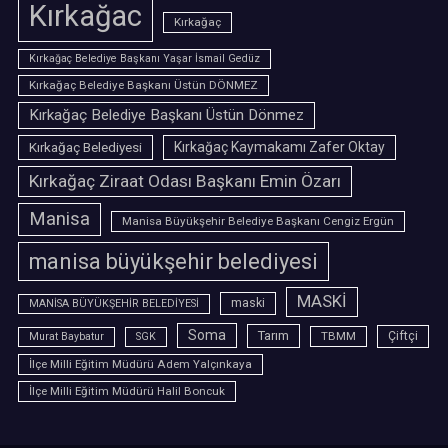
Kırkağac
Kırkağaç
Kırkağaç Belediye Başkanı Yaşar İsmail Gedüz
Kırkağaç Belediye Başkanı Üstün DÖNMEZ
Kırkağaç Belediye Başkanı Üstün Dönmez
Kırkağaç Belediyesi
Kırkağaç Kaymakamı Zafer Oktay
Kırkağaç Ziraat Odası Başkanı Emin Özarı
Manisa
Manisa Büyükşehir Belediye Başkanı Cengiz Ergün
manisa büyükşehir belediyesi
MASKİ
maski
MANİSA BÜYÜKŞEHİR BELEDİYESİ
Soma
Tarım
TBMM
Çiftçi
Murat Baybatur
SGK
İlçe Milli Eğitim Müdürü Adem Yalçınkaya
İlçe Milli Eğitim Müdürü Halil Boncuk