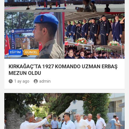
EĞITIM
GÜNCEL
KIRKAĞAÇ’TA 1927 KOMANDO UZMAN ERBAŞ
MEZUN OLDU
1 ay ago
admin