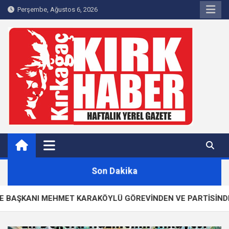
Skip
Perşembe, Ağustos 6, 2026
to
content
Kırkağaç 40Haber
Kırkağaç'ın Yerel Haber Sitesi
Son Dakika
I MEHMET KARAKÖYLÜ GÖREVİNDEN VE PARTİSİNDEN İSTİFA 