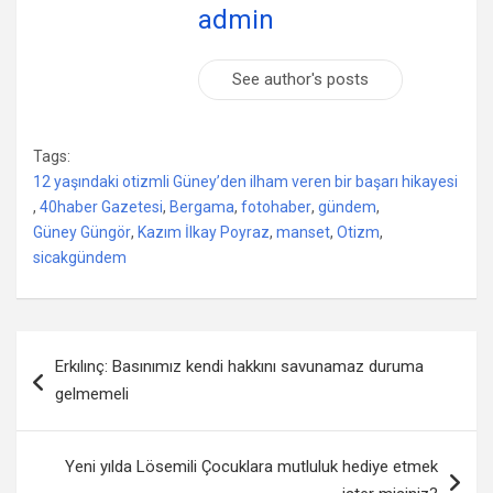
admin
See author's posts
Tags:
12 yaşındaki otizmli Güney’den ilham veren bir başarı hikayesi
,
40haber Gazetesi
,
Bergama
,
fotohaber
,
gündem
,
Güney Güngör
,
Kazım İlkay Poyraz
,
manset
,
Otizm
,
sicakgündem
Yazı
Erkılınç: Basınımız kendi hakkını savunamaz duruma
dolaşımı
gelmemeli
Yeni yılda Lösemili Çocuklara mutluluk hediye etmek