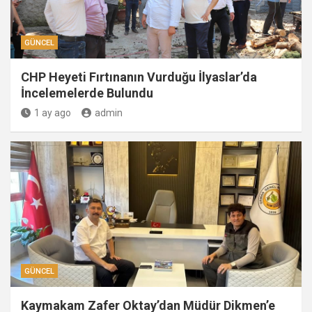
GÜNCEL
CHP Heyeti Fırtınanın Vurduğu İlyaslar’da
İncelemelerde Bulundu
1 ay ago
admin
GÜNCEL
Kaymakam Zafer Oktay’dan Müdür Dikmen’e