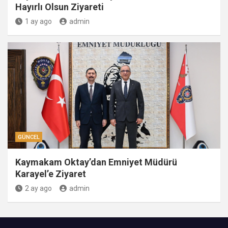
Hayırlı Olsun Ziyareti
1 ay ago
admin
GÜNCEL
Kaymakam Oktay’dan Emniyet Müdürü
Karayel’e Ziyaret
2 ay ago
admin