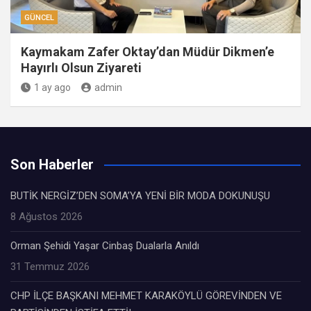
GÜNCEL
Kaymakam Zafer Oktay’dan Müdür Dikmen’e
Hayırlı Olsun Ziyareti
1 ay ago
admin
Son Haberler
BUTİK NERGİZ’DEN SOMA’YA YENİ BİR MODA DOKUNUŞU
8 Ağustos 2026
Orman Şehidi Yaşar Cinbaş Dualarla Anıldı
31 Temmuz 2026
CHP İLÇE BAŞKANI MEHMET KARAKÖYLÜ GÖREVİNDEN VE