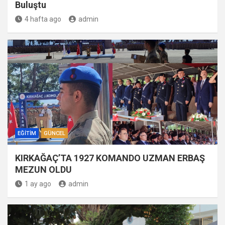
Buluştu
4 hafta ago
admin
EĞITIM
GÜNCEL
KIRKAĞAÇ’TA 1927 KOMANDO UZMAN ERBAŞ
MEZUN OLDU
1 ay ago
admin