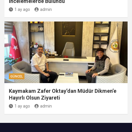
İncelemelerde Bulundu
1 ay ago
admin
GÜNCEL
Kaymakam Zafer Oktay’dan Müdür Dikmen’e
Hayırlı Olsun Ziyareti
1 ay ago
admin