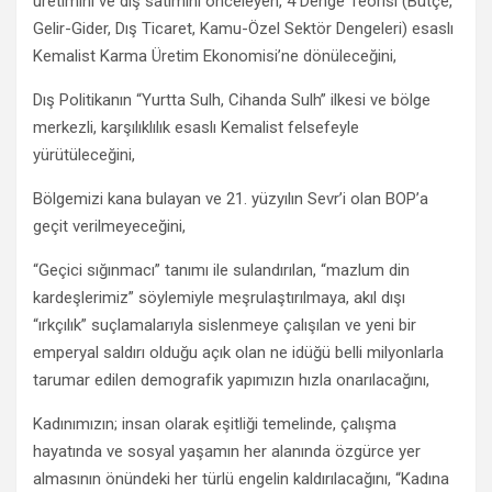
üretimini ve dış satımını önceleyen, 4 Denge Teorisi (Bütçe,
Gelir-Gider, Dış Ticaret, Kamu-Özel Sektör Dengeleri) esaslı
Kemalist Karma Üretim Ekonomisi’ne dönüleceğini,
Dış Politikanın “Yurtta Sulh, Cihanda Sulh” ilkesi ve bölge
merkezli, karşılıklılık esaslı Kemalist felsefeyle
yürütüleceğini,
Bölgemizi kana bulayan ve 21. yüzyılın Sevr’i olan BOP’a
geçit verilmeyeceğini,
“Geçici sığınmacı” tanımı ile sulandırılan, “mazlum din
kardeşlerimiz” söylemiyle meşrulaştırılmaya, akıl dışı
“ırkçılık” suçlamalarıyla sislenmeye çalışılan ve yeni bir
emperyal saldırı olduğu açık olan ne idüğü belli milyonlarla
tarumar edilen demografik yapımızın hızla onarılacağını,
Kadınımızın; insan olarak eşitliği temelinde, çalışma
hayatında ve sosyal yaşamın her alanında özgürce yer
almasının önündeki her türlü engelin kaldırılacağını, “Kadına