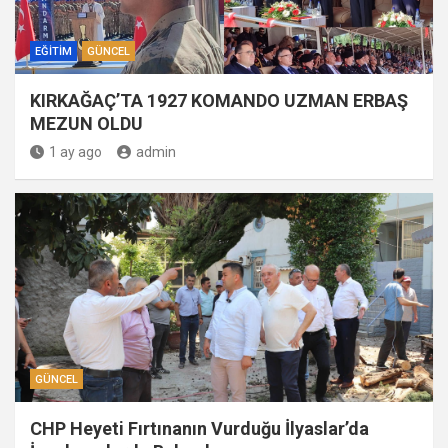
EĞITIM
GÜNCEL
KIRKAĞAÇ’TA 1927 KOMANDO UZMAN ERBAŞ
MEZUN OLDU
1 ay ago
admin
GÜNCEL
CHP Heyeti Fırtınanın Vurduğu İlyaslar’da