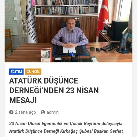
EĞITIM
GÜNCEL
ATATÜRK DÜŞÜNCE
DERNEĞİ’NDEN 23 NİSAN
MESAJI
2 sene ago
admin
23 Nisan Ulusal Egemenlik ve Çocuk Bayramı dolayısıyla
Atatürk Düşünce Derneği Kırkağaç Şubesi Başkan Serhat