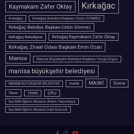
Kırkağac
Kaymakam Zafer Oktay
Kırkağaç
Kırkağaç Belediye Başkanı Üstün DÖNMEZ
Kırkağaç Belediye Başkanı Üstün Dönmez
Kırkağaç Belediyesi
Kırkağaç Kaymakamı Zafer Oktay
Kırkağaç Ziraat Odası Başkanı Emin Özarı
Manisa
Manisa Büyükşehir Belediye Başkanı Cengiz Ergün
manisa büyükşehir belediyesi
MASKİ
Soma
maski
MANİSA BÜYÜKŞEHİR BELEDİYESİ
Tarım
TBMM
Çiftçi
İlçe Milli Eğitim Müdürü Adem Yalçınkaya
İlçe Milli Eğitim Müdürü Halil Boncuk