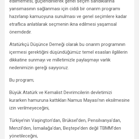
edilmemesi, güçlendirilerek genel seçim sandıklarına
yansımasının sağlanması için ciddi bir onarım programı
hazırlanıp kamuoyuna sunulması ve genel seçimlere kadar
etraflıca anlatılarak seçmenin ikna edilmesi yaşamsal
önemdedir.
Atatürkçü Düşünce Derneği olarak bu onarım programının
içermesi gerektiğini düşündüğümüz temel esasları ilgililerin
dikkatine sunmayı ve milletimizle paylaşmayı varlık
nedenimizin gereği sayıyoruz.
Bu program;
Büyük Atatürk ve Kemalist Devrimcilerin devletimizi
kurarken hamuruna kattıkları Namus Mayası’nın eksilmesine
izin verilmeyeceğini,
Türkiye’nin Vaşington’dan, Brüksel’den, Pensilvanya’dan,
Menzil’den, İsmailağa’dan, Beştepe’den değil TBMM’den
yönetileceğini,