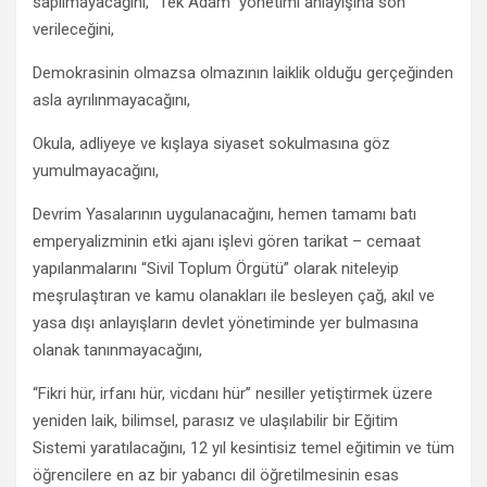
sapılmayacağını, “Tek Adam” yönetimi anlayışına son
verileceğini,
Demokrasinin olmazsa olmazının laiklik olduğu gerçeğinden
asla ayrılınmayacağını,
Okula, adliyeye ve kışlaya siyaset sokulmasına göz
yumulmayacağını,
Devrim Yasalarının uygulanacağını, hemen tamamı batı
emperyalizminin etki ajanı işlevi gören tarikat – cemaat
yapılanmalarını “Sivil Toplum Örgütü” olarak niteleyip
meşrulaştıran ve kamu olanakları ile besleyen çağ, akıl ve
yasa dışı anlayışların devlet yönetiminde yer bulmasına
olanak tanınmayacağını,
“Fikri hür, irfanı hür, vicdanı hür” nesiller yetiştirmek üzere
yeniden laik, bilimsel, parasız ve ulaşılabilir bir Eğitim
Sistemi yaratılacağını, 12 yıl kesintisiz temel eğitimin ve tüm
öğrencilere en az bir yabancı dil öğretilmesinin esas