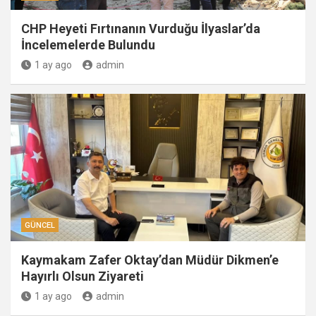
CHP Heyeti Fırtınanın Vurduğu İlyaslar’da
İncelemelerde Bulundu
1 ay ago
admin
GÜNCEL
Kaymakam Zafer Oktay’dan Müdür Dikmen’e
Hayırlı Olsun Ziyareti
1 ay ago
admin