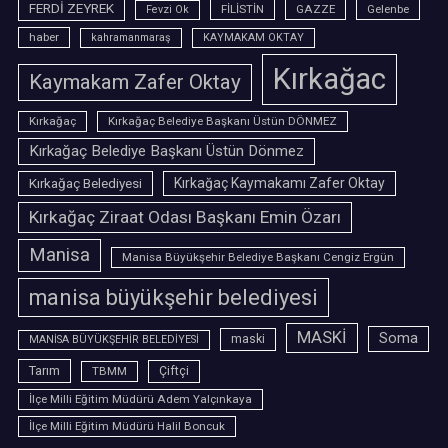
FERDİ ZEYREK
FİLİSTİN
GAZZE
Gelenbe
Fevzi Ok
haber
kahramanmaraş
KAYMAKAM OKTAY
Kırkağac
Kaymakam Zafer Oktay
Kırkağaç
Kırkağaç Belediye Başkanı Üstün DÖNMEZ
Kırkağaç Belediye Başkanı Üstün Dönmez
Kırkağaç Belediyesi
Kırkağaç Kaymakamı Zafer Oktay
Kırkağaç Ziraat Odası Başkanı Emin Özarı
Manisa
Manisa Büyükşehir Belediye Başkanı Cengiz Ergün
manisa büyükşehir belediyesi
MASKİ
Soma
maski
MANİSA BÜYÜKŞEHİR BELEDİYESİ
Tarım
TBMM
Çiftçi
İlçe Milli Eğitim Müdürü Adem Yalçınkaya
İlçe Milli Eğitim Müdürü Halil Boncuk