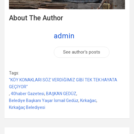
About The Author
admin
See author's posts
Tags:
"KÖY KONAKLARI SÖZ VERDİĞİMİZ GİBİ TEK TEK HAYATA
GEÇİYOR"
,
40haber Gazetesi
,
BAŞKAN GEDÜZ
,
Belediye Başkanı Yaşar İsmail Gedüz
,
Kırkağac
,
Kırkağaç Belediyesi
Yazı