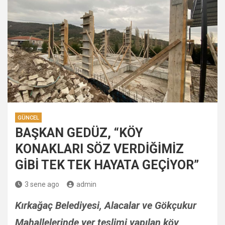
GÜNCEL
BAŞKAN GEDÜZ, “KÖY
KONAKLARI SÖZ VERDİĞİMİZ
GİBİ TEK TEK HAYATA GEÇİYOR”
3 sene ago
admin
Kırkağaç Belediyesi, Alacalar ve Gökçukur
Mahallelerinde yer teslimi yapılan köy