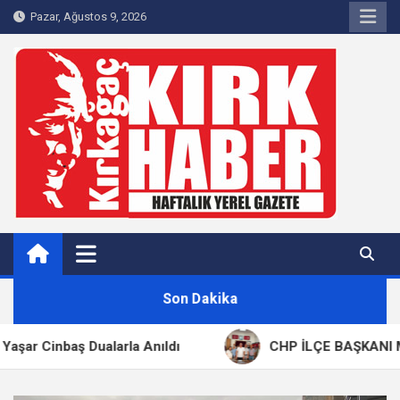
Skip
Pazar, Ağustos 9, 2026
to
content
Kırkağaç 40Haber
Kırkağaç'ın Yerel Haber Sitesi
Son Dakika
ş Dualarla Anıldı
CHP İLÇE BAŞKANI MEHMET KA