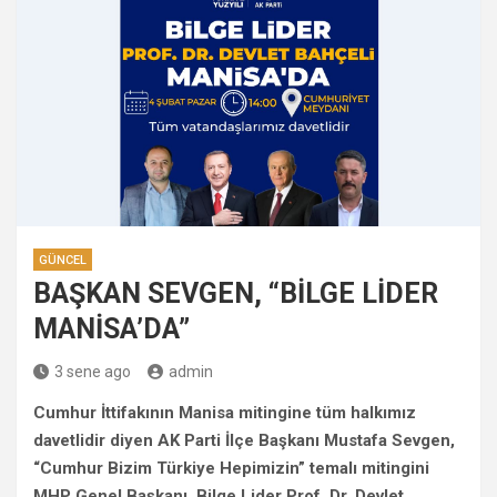
GÜNCEL
BAŞKAN SEVGEN, “BİLGE LİDER
MANİSA’DA”
3 sene ago
admin
Cumhur İttifakının Manisa mitingine tüm halkımız
davetlidir diyen AK Parti İlçe Başkanı Mustafa Sevgen,
“Cumhur Bizim Türkiye Hepimizin” temalı mitingini
MHP Genel Başkanı, Bilge Lider Prof. Dr. Devlet