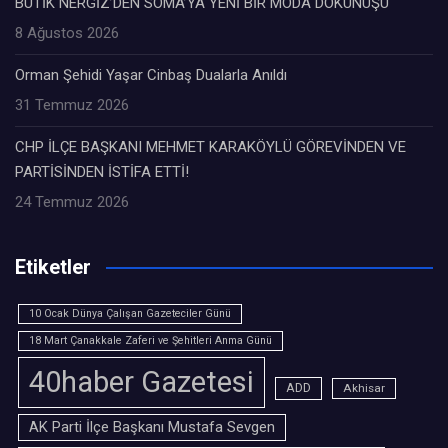
BUTİK NERGİZ’DEN SOMA’YA YENİ BİR MODA DOKUNUŞU
8 Ağustos 2026
Orman Şehidi Yaşar Cinbaş Dualarla Anıldı
31 Temmuz 2026
CHP İLÇE BAŞKANI MEHMET KARAKÖYLÜ GÖREVİNDEN VE
PARTİSİNDEN İSTİFA ETTİ!
24 Temmuz 2026
Etiketler
10 Ocak Dünya Çalışan Gazeteciler Günü
18 Mart Çanakkale Zaferi ve Şehitleri Anma Günü
40haber Gazetesi
ADD
Akhisar
AK Parti İlçe Başkanı Mustafa Sevgen