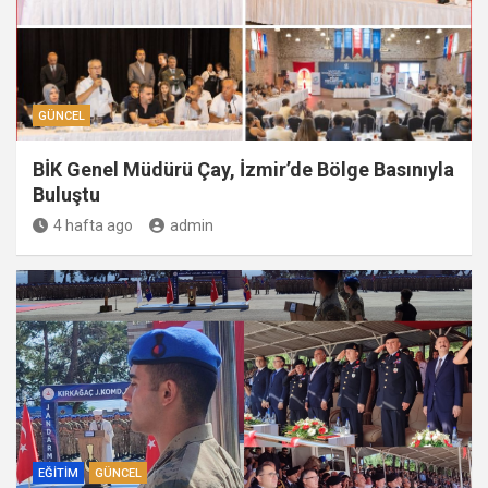
GÜNCEL
BİK Genel Müdürü Çay, İzmir’de Bölge Basınıyla
Buluştu
4 hafta ago
admin
EĞITIM
GÜNCEL