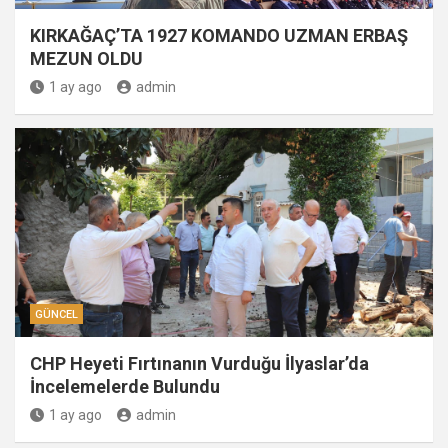
KIRKAĞAÇ’TA 1927 KOMANDO UZMAN ERBAŞ
MEZUN OLDU
1 ay ago
admin
GÜNCEL
CHP Heyeti Fırtınanın Vurduğu İlyaslar’da
İncelemelerde Bulundu
1 ay ago
admin