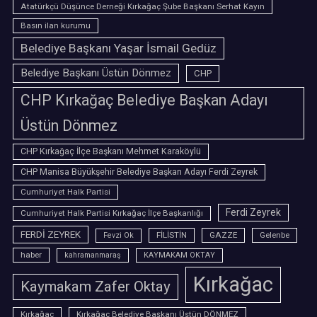
Atatürkçü Düşünce Derneği Kırkağaç Şube Başkanı Serhat Kayın
Basın ilan kurumu
Belediye Başkanı Yaşar İsmail Gedüz
Belediye Başkanı Üstün Dönmez
CHP
CHP Kırkağaç Belediye Başkan Adayı
Üstün Dönmez
CHP Kırkağaç İlçe Başkanı Mehmet Karaköylü
CHP Manisa Büyükşehir Belediye Başkan Adayı Ferdi Zeyrek
Cumhuriyet Halk Partisi
Ferdi Zeyrek
Cumhuriyet Halk Partisi Kırkağaç İlçe Başkanlığı
FERDİ ZEYREK
FİLİSTİN
GAZZE
Gelenbe
Fevzi Ok
haber
kahramanmaraş
KAYMAKAM OKTAY
Kırkağac
Kaymakam Zafer Oktay
Kırkağaç
Kırkağaç Belediye Başkanı Üstün DÖNMEZ