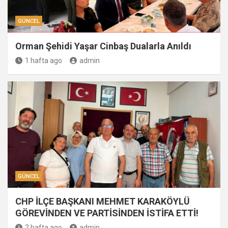
GÜNCEL
Orman Şehidi Yaşar Cinbaş Dualarla Anıldı
1 hafta ago
admin
GÜNCEL
CHP İLÇE BAŞKANI MEHMET KARAKÖYLÜ
GÖREVİNDEN VE PARTİSİNDEN İSTİFA ETTİ!
2 hafta ago
admin