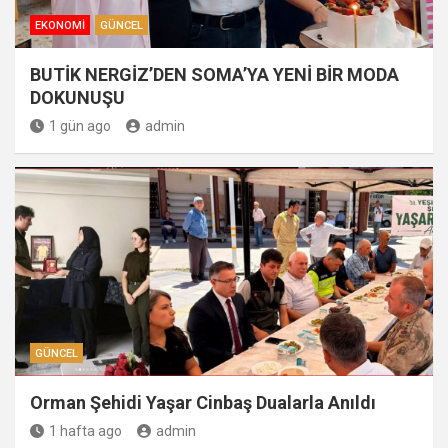
EKONOMI
GÜNCEL
BUTİK NERGİZ’DEN SOMA’YA YENİ BİR MODA
DOKUNUŞU
1 gün ago
admin
GÜNCEL
Orman Şehidi Yaşar Cinbaş Dualarla Anıldı
1 hafta ago
admin