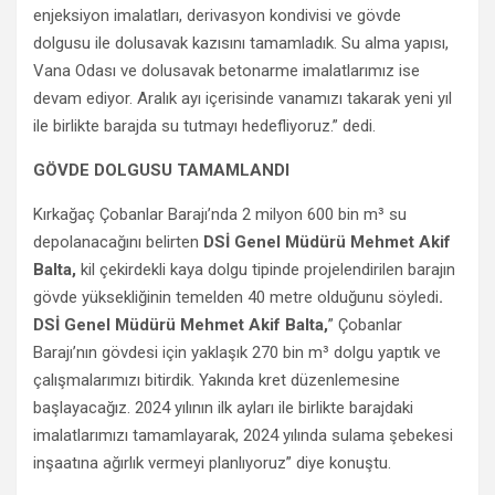
enjeksiyon imalatları, derivasyon kondivisi ve gövde
dolgusu ile dolusavak kazısını tamamladık. Su alma yapısı,
Vana Odası ve dolusavak betonarme imalatlarımız ise
devam ediyor. Aralık ayı içerisinde vanamızı takarak yeni yıl
ile birlikte barajda su tutmayı hedefliyoruz.” dedi.
GÖVDE DOLGUSU TAMAMLANDI
Kırkağaç Çobanlar Barajı’nda 2 milyon 600 bin m³ su
depolanacağını belirten
DSİ Genel Müdürü Mehmet Akif
Balta,
kil çekirdekli kaya dolgu tipinde projelendirilen barajın
gövde yüksekliğinin temelden 40 metre olduğunu söyledi
.
DSİ Genel Müdürü Mehmet Akif Balta,
” Çobanlar
Barajı’nın gövdesi için yaklaşık 270 bin m³ dolgu yaptık ve
çalışmalarımızı bitirdik. Yakında kret düzenlemesine
başlayacağız. 2024 yılının ilk ayları ile birlikte barajdaki
imalatlarımızı tamamlayarak, 2024 yılında sulama şebekesi
inşaatına ağırlık vermeyi planlıyoruz” diye konuştu.