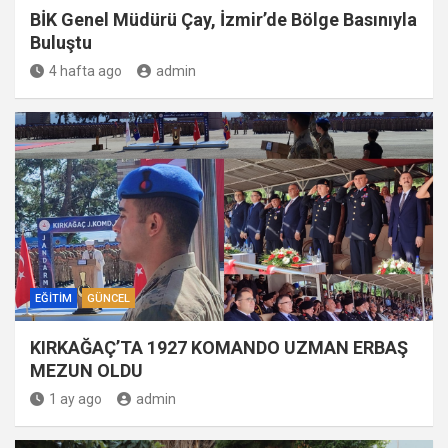
BİK Genel Müdürü Çay, İzmir’de Bölge Basınıyla
Buluştu
4 hafta ago
admin
EĞITIM
GÜNCEL
KIRKAĞAÇ’TA 1927 KOMANDO UZMAN ERBAŞ
MEZUN OLDU
1 ay ago
admin