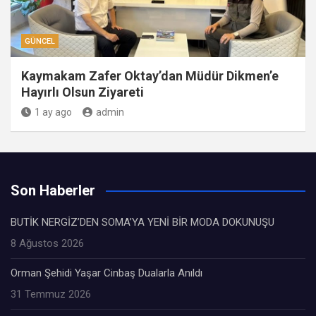
GÜNCEL
Kaymakam Zafer Oktay’dan Müdür Dikmen’e
Hayırlı Olsun Ziyareti
1 ay ago
admin
Son Haberler
BUTİK NERGİZ’DEN SOMA’YA YENİ BİR MODA DOKUNUŞU
8 Ağustos 2026
Orman Şehidi Yaşar Cinbaş Dualarla Anıldı
31 Temmuz 2026