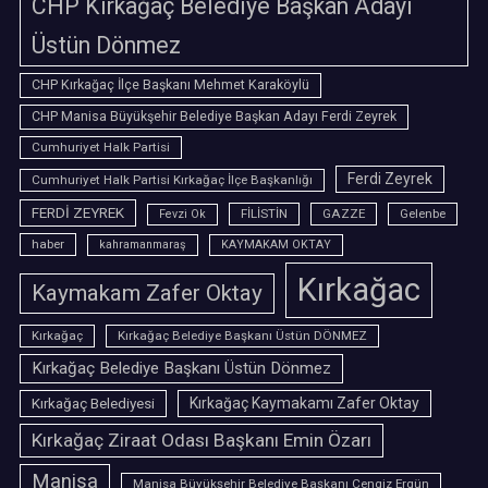
CHP Kırkağaç Belediye Başkan Adayı
Üstün Dönmez
CHP Kırkağaç İlçe Başkanı Mehmet Karaköylü
CHP Manisa Büyükşehir Belediye Başkan Adayı Ferdi Zeyrek
Cumhuriyet Halk Partisi
Ferdi Zeyrek
Cumhuriyet Halk Partisi Kırkağaç İlçe Başkanlığı
FERDİ ZEYREK
FİLİSTİN
GAZZE
Gelenbe
Fevzi Ok
haber
kahramanmaraş
KAYMAKAM OKTAY
Kırkağac
Kaymakam Zafer Oktay
Kırkağaç
Kırkağaç Belediye Başkanı Üstün DÖNMEZ
Kırkağaç Belediye Başkanı Üstün Dönmez
Kırkağaç Belediyesi
Kırkağaç Kaymakamı Zafer Oktay
Kırkağaç Ziraat Odası Başkanı Emin Özarı
Manisa
Manisa Büyükşehir Belediye Başkanı Cengiz Ergün