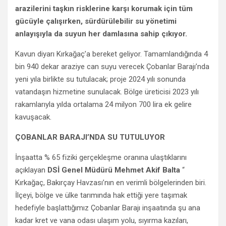
arazilerini taşkın risklerine karşı korumak için tüm
gücüyle çalışırken, sürdürülebilir su yönetimi
anlayışıyla da suyun her damlasına sahip çıkıyor.
Kavun diyarı Kırkağaç’a bereket geliyor. Tamamlandığında 4
bin 940 dekar araziye can suyu verecek Çobanlar Barajı’nda
yeni yıla birlikte su tutulacak; proje 2024 yılı sonunda
vatandaşın hizmetine sunulacak. Bölge üreticisi 2023 yılı
rakamlarıyla yılda ortalama 24 milyon 700 lira ek gelire
kavuşacak.
ÇOBANLAR BARAJI’NDA SU TUTULUYOR
İnşaatta % 65 fiziki gerçekleşme oranına ulaştıklarını
açıklayan
DSİ Genel Müdürü Mehmet Akif Balta
“
Kırkağaç, Bakırçay Havzası’nın en verimli bölgelerinden biri.
İlçeyi, bölge ve ülke tarımında hak ettiği yere taşımak
hedefiyle başlattığımız Çobanlar Barajı inşaatında şu ana
kadar kret ve vana odası ulaşım yolu, sıyırma kazıları,