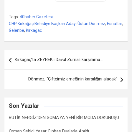
Tags:
40haber Gazetesi
,
CHP Kırkağaç Belediye Başkan Adayı Üstün Dönmez
,
Esnaflar
,
Gelenbe
,
Kırkağac
Yazı
Kırkağaç’ta ZEYREK’i Davul Zurnalı karşılama…
dolaşımı
Dönmez, “Çiftçimiz emeğinin karşılığını alacak”
Son Yazılar
BUTİK NERGİZ’DEN SOMA’YA YENİ BİR MODA DOKUNUŞU
Orman Şehidi Yaşar Cinbaş Dualarla Anıldı