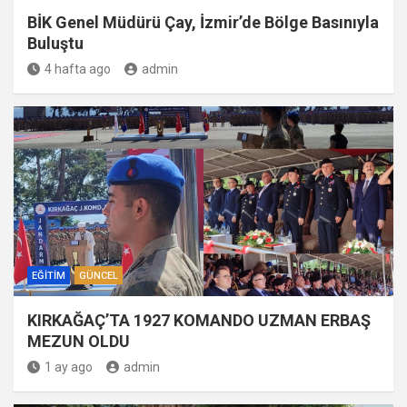
BİK Genel Müdürü Çay, İzmir’de Bölge Basınıyla
Buluştu
4 hafta ago
admin
EĞITIM
GÜNCEL
KIRKAĞAÇ’TA 1927 KOMANDO UZMAN ERBAŞ
MEZUN OLDU
1 ay ago
admin