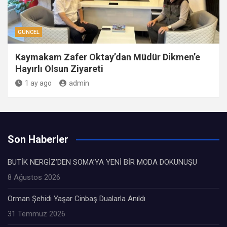
GÜNCEL
Kaymakam Zafer Oktay’dan Müdür Dikmen’e
Hayırlı Olsun Ziyareti
1 ay ago
admin
Son Haberler
BUTİK NERGİZ’DEN SOMA’YA YENİ BİR MODA DOKUNUŞU
8 Ağustos 2026
Orman Şehidi Yaşar Cinbaş Dualarla Anıldı
31 Temmuz 2026