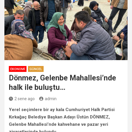
EKONOMI
GÜNCEL
Dönmez, Gelenbe Mahallesi’nde
halk ile buluştu…
2 sene ago
admin
Yerel seçimlere bir ay kala Cumhuriyet Halk Partisi
Kırkağaç Belediye Başkan Adayı Üstün DÖNMEZ,
Gelenbe Mahallesi’nde kahvehane ve pazar yeri
ziyaretlerinde bulundu.