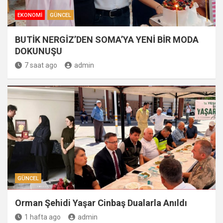
EKONOMI
GÜNCEL
BUTİK NERGİZ’DEN SOMA’YA YENİ BİR MODA
DOKUNUŞU
7 saat ago
admin
GÜNCEL
Orman Şehidi Yaşar Cinbaş Dualarla Anıldı
1 hafta ago
admin