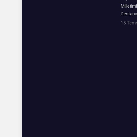
Milletimi
Destanıd
15 Tem