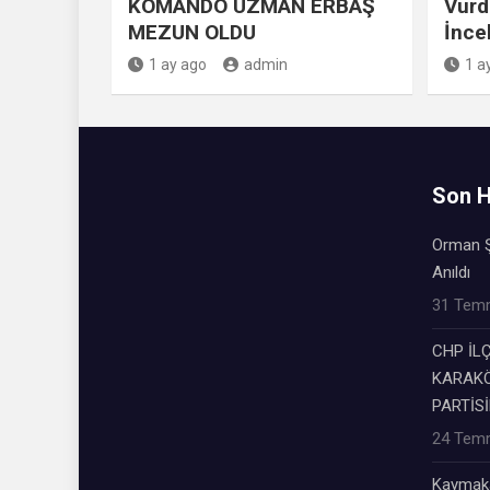
KOMANDO UZMAN ERBAŞ
Vurd
MEZUN OLDU
İnce
1 ay ago
admin
1 a
Son H
Orman Ş
Anıldı
31 Tem
CHP İL
KARAKÖ
PARTİSİ
24 Tem
Kaymaka