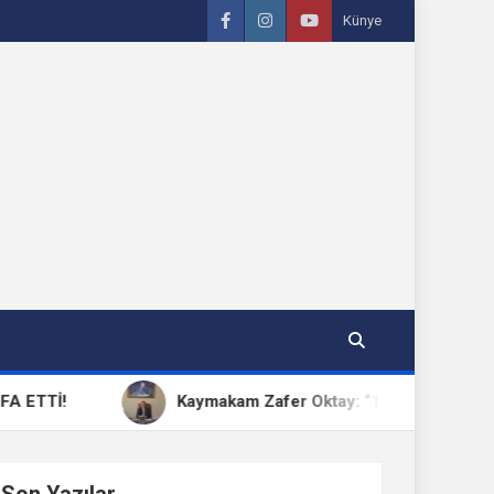
Künye
Kaymakam Zafer Oktay: “15 Temmuz, Milletimizin Birl
Son Yazılar