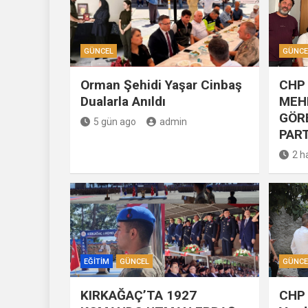
GÜNCEL
GÜNCE
Orman Şehidi Yaşar Cinbaş
CHP 
Dualarla Anıldı
MEH
GÖR
5 gün ago
admin
PART
2 h
EĞITIM
GÜNCEL
GÜNCE
KIRKAĞAÇ’TA 1927
CHP 