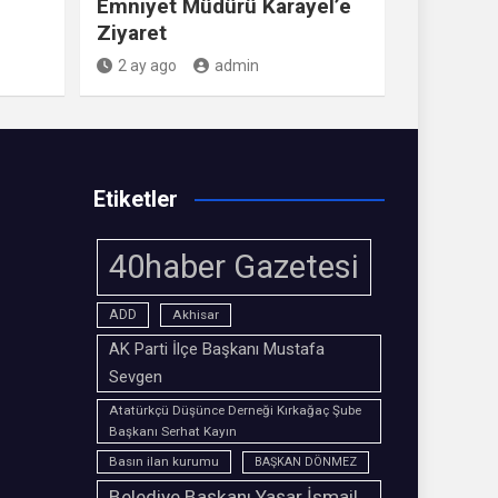
Emniyet Müdürü Karayel’e
Ziyaret
2 ay ago
admin
Etiketler
40haber Gazetesi
ADD
Akhisar
AK Parti İlçe Başkanı Mustafa
Sevgen
Atatürkçü Düşünce Derneği Kırkağaç Şube
Başkanı Serhat Kayın
Basın ilan kurumu
BAŞKAN DÖNMEZ
Belediye Başkanı Yaşar İsmail