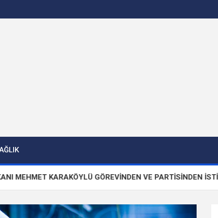
AĞLIK
T KARAKÖYLÜ GÖREVİNDEN VE PARTİSİNDEN İSTİFA ETTİ!