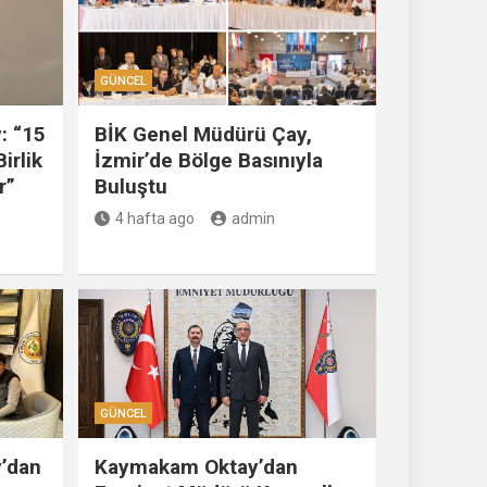
GÜNCEL
: “15
BİK Genel Müdürü Çay,
irlik
İzmir’de Bölge Basınıyla
r”
Buluştu
4 hafta ago
admin
GÜNCEL
’dan
Kaymakam Oktay’dan