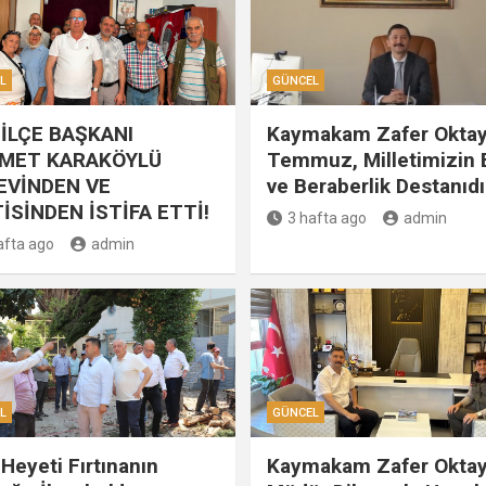
L
GÜNCEL
İLÇE BAŞKANI
Kaymakam Zafer Oktay
MET KARAKÖYLÜ
Temmuz, Milletimizin B
EVİNDEN VE
ve Beraberlik Destanıdı
İSİNDEN İSTİFA ETTİ!
3 hafta ago
admin
afta ago
admin
L
GÜNCEL
Heyeti Fırtınanın
Kaymakam Zafer Oktay