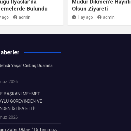
uğu İlyaslar’da
Müdür Dikmen’e Hayırlı
lemelerde Bulundu
Olsun Ziyareti
y ago
admin
1 ay ago
admin
aberler
ehidi Yaşar Cinbaş Dualarla
muz 2026
ÇE BAŞKANI MEHMET
YLÜ GÖREVİNDEN VE
NDEN İSTİFA ETTİ!
muz 2026
m Zafer Oktay: “15 Temmuz,