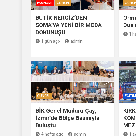
EKONOMI
GÜNCEL
GÜNCE
BUTİK NERGİZ’DEN
Orma
SOMA’YA YENİ BİR MODA
Duala
DOKUNUŞU
1 h
1 gün ago
admin
GÜNCEL
EĞITIM
BİK Genel Müdürü Çay,
KIRK
İzmir’de Bölge Basınıyla
KOM
Buluştu
MEZ
4 hafta ago
admin
1 a