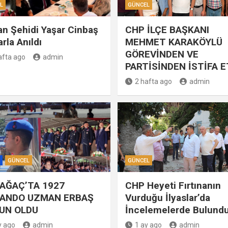
L
GÜNCEL
n Şehidi Yaşar Cinbaş
CHP İLÇE BAŞKANI
rla Anıldı
MEHMET KARAKÖYLÜ
GÖREVİNDEN VE
afta ago
admin
PARTİSİNDEN İSTİFA E
2 hafta ago
admin
GÜNCEL
GÜNCEL
AĞAÇ’TA 1927
CHP Heyeti Fırtınanın
ANDO UZMAN ERBAŞ
Vurduğu İlyaslar’da
UN OLDU
İncelemelerde Bulund
y ago
admin
1 ay ago
admin