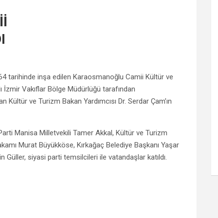
İ
I
4 tarihinde inşa edilen Karaosmanoğlu Camii Kültür ve
ı İzmir Vakıflar Bölge Müdürlüğü tarafından
dan Kültür ve Turizm Bakan Yardımcısı Dr. Serdar Çam’ın
rti Manisa Milletvekili Tamer Akkal, Kültür ve Turizm
akamı Murat Büyükköse, Kırkağaç Belediye Başkanı Yaşar
ller, siyasi parti temsilcileri ile vatandaşlar katıldı.