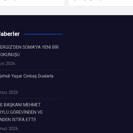
aberler
ERGİZ’DEN SOMA’YA YENİ BİR
DOKUNUŞU
os 2026
ehidi Yaşar Cinbaş Dualarla
muz 2026
ÇE BAŞKANI MEHMET
YLÜ GÖREVİNDEN VE
NDEN İSTİFA ETTİ!
muz 2026