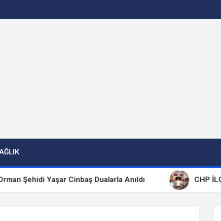
AĞLIK
hidi Yaşar Cinbaş Dualarla Anıldı
CHP İLÇE BAŞK