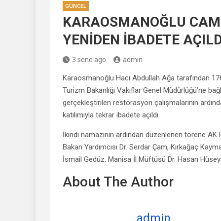
GÜNCEL
KARAOSMANOĞLU CAMİ
YENİDEN İBADETE AÇILD
3 sene ago
admin
Karaosmanoğlu Hacı Abdullah Ağa tarafından 176
Turizm Bakanlığı Vakıflar Genel Müdürlüğü’ne bağl
gerçekleştirilen restorasyon çalışmalarının ardın
katılımıyla tekrar ibadete açıldı.
İkindi namazının ardından düzenlenen törene AK Pa
Bakan Yardımcısı Dr. Serdar Çam, Kırkağaç Kaym
İsmail Gedüz, Manisa İl Müftüsü Dr. Hasan Hüseyin Gü
About The Author
admin