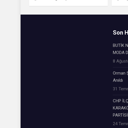
Son H
BUTİK N
MODA 
8 Ağust
Orman Ş
Anıldı
31 Tem
CHP İL
KARAKÖ
PARTİSİ
24 Tem