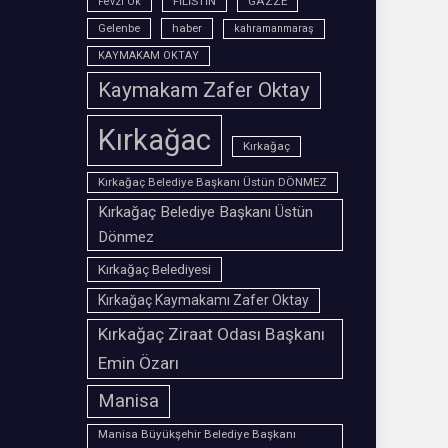
FİLİSTİN
GAZZE
Fevzi Ok
Gelenbe
haber
kahramanmaraş
KAYMAKAM OKTAY
Kaymakam Zafer Oktay
Kırkağac
Kırkağaç
Kırkağaç Belediye Başkanı Üstün DÖNMEZ
Kırkağaç Belediye Başkanı Üstün
Dönmez
Kırkağaç Belediyesi
Kırkağaç Kaymakamı Zafer Oktay
Kırkağaç Ziraat Odası Başkanı
Emin Özarı
Manisa
Manisa Büyükşehir Belediye Başkanı