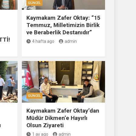
GÜNCEL
Kaymakam Zafer Oktay: “15
Temmuz, Milletimizin Birlik
ve Beraberlik Destanıdır”
TTİ!
4 hafta ago
admin
GÜNCEL
Kaymakam Zafer Oktay’dan
Müdür Dikmen’e Hayırlı
u
Olsun Ziyareti
1 ay ago
admin