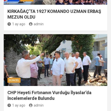
KIRKAĞAÇ’TA 1927 KOMANDO UZMAN ERBAŞ
MEZUN OLDU
1 ay ago
admin
GÜNCEL
CHP Heyeti Fırtınanın Vurduğu İlyaslar’da
İncelemelerde Bulundu
1 ay ago
admin