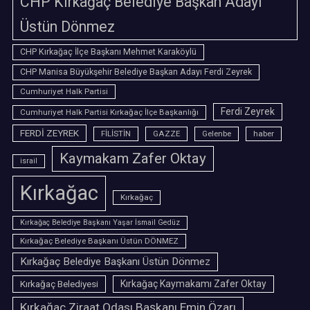
CHP Kırkağaç Belediye Başkan Adayı
Üstün Dönmez
CHP Kırkağaç İlçe Başkanı Mehmet Karaköylü
CHP Manisa Büyükşehir Belediye Başkan Adayı Ferdi Zeyrek
Cumhuriyet Halk Partisi
Ferdi Zeyrek
Cumhuriyet Halk Partisi Kırkağaç İlçe Başkanlığı
FERDİ ZEYREK
FİLİSTİN
GAZZE
Gelenbe
haber
Kaymakam Zafer Oktay
israil
Kırkağac
Kırkağaç
Kırkağaç Belediye Başkanı Yaşar İsmail Gedüz
Kırkağaç Belediye Başkanı Üstün DÖNMEZ
Kırkağaç Belediye Başkanı Üstün Dönmez
Kırkağaç Belediyesi
Kırkağaç Kaymakamı Zafer Oktay
Kırkağaç Ziraat Odası Başkanı Emin Özarı