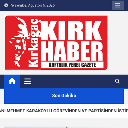
Skip
Perşembe, Ağustos 6, 2026
to
content
Kırkağaç 40Haber
Kırkağaç'ın Yerel Haber Sitesi
Son Dakika
T KARAKÖYLÜ GÖREVİNDEN VE PARTİSİNDEN İSTİFA ETTİ!