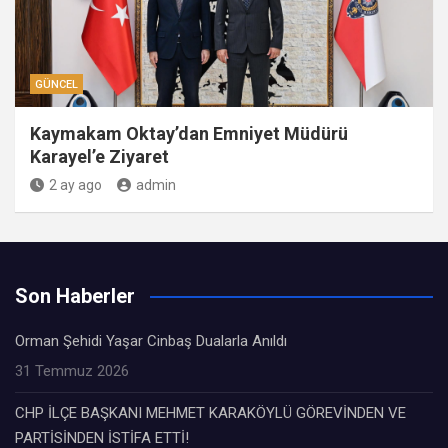
GÜNCEL
Kaymakam Oktay’dan Emniyet Müdürü
Karayel’e Ziyaret
2 ay ago
admin
Son Haberler
Orman Şehidi Yaşar Cinbaş Dualarla Anıldı
31 Temmuz 2026
CHP İLÇE BAŞKANI MEHMET KARAKÖYLÜ GÖREVİNDEN VE
PARTİSİNDEN İSTİFA ETTİ!