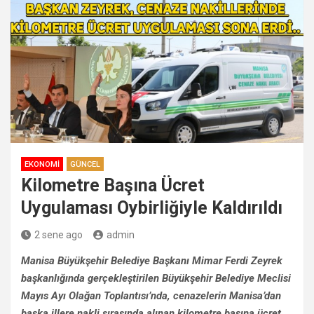
EKONOMI
GÜNCEL
Kilometre Başına Ücret
Uygulaması Oybirliğiyle Kaldırıldı
2 sene ago
admin
Manisa Büyükşehir Belediye Başkanı Mimar Ferdi Zeyrek
başkanlığında gerçekleştirilen Büyükşehir Belediye Meclisi
Mayıs Ayı Olağan Toplantısı’nda, cenazelerin Manisa’dan
başka illere nakli sırasında alınan kilometre başına ücret