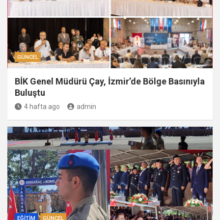
GÜNCEL
BİK Genel Müdürü Çay, İzmir’de Bölge Basınıyla
Buluştu
4 hafta ago
admin
EĞITIM
GÜNCEL