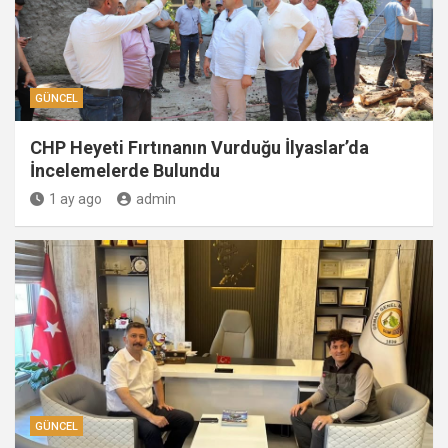
GÜNCEL
CHP Heyeti Fırtınanın Vurduğu İlyaslar’da
İncelemelerde Bulundu
1 ay ago
admin
GÜNCEL