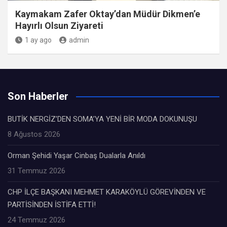
Kaymakam Zafer Oktay’dan Müdür Dikmen’e
Hayırlı Olsun Ziyareti
1 ay ago
admin
Son Haberler
BUTİK NERGİZ’DEN SOMA’YA YENİ BİR MODA DOKUNUŞU
8 Ağustos 2026
Orman Şehidi Yaşar Cinbaş Dualarla Anıldı
31 Temmuz 2026
CHP İLÇE BAŞKANI MEHMET KARAKÖYLÜ GÖREVİNDEN VE
PARTİSİNDEN İSTİFA ETTİ!
24 Temmuz 2026