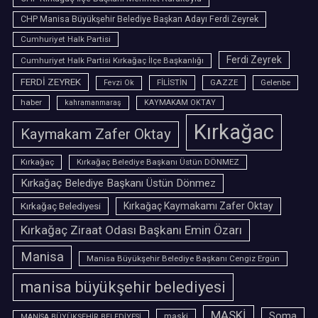
CHP Manisa Büyükşehir Belediye Başkan Adayı Ferdi Zeyrek
Cumhuriyet Halk Partisi
Ferdi Zeyrek
Cumhuriyet Halk Partisi Kırkağaç İlçe Başkanlığı
FERDİ ZEYREK
FİLİSTİN
GAZZE
Gelenbe
Fevzi Ok
haber
kahramanmaraş
KAYMAKAM OKTAY
Kırkağac
Kaymakam Zafer Oktay
Kırkağaç
Kırkağaç Belediye Başkanı Üstün DÖNMEZ
Kırkağaç Belediye Başkanı Üstün Dönmez
Kırkağaç Belediyesi
Kırkağaç Kaymakamı Zafer Oktay
Kırkağaç Ziraat Odası Başkanı Emin Özarı
Manisa
Manisa Büyükşehir Belediye Başkanı Cengiz Ergün
manisa büyükşehir belediyesi
MASKİ
Soma
maski
MANİSA BÜYÜKŞEHİR BELEDİYESİ