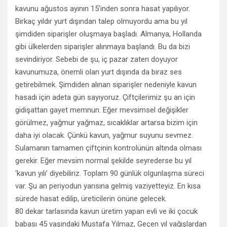
kavunu ağustos ayının 15’inden sonra hasat yapılıyor.
Birkaç yıldır yurt dışından talep olmuyordu ama bu yıl
şimdiden siparişler oluşmaya başladı. Almanya, Hollanda
gibi ülkelerden siparişler alınmaya başlandı. Bu da bizi
sevindiriyor. Sebebi de şu, iç pazar zaten doyuyor
kavunumuza, önemli olan yurt dışında da biraz ses
getirebilmek. Şimdiden alınan siparişler nedeniyle kavun
hasadı için adeta gün sayıyoruz. Çiftçilerimiz şu an için
gidişattan gayet memnun. Eğer mevsimsel değişikler
görülmez, yağmur yağmaz, sıcaklıklar artarsa bizim için
daha iyi olacak. Çünkü kavun, yağmur suyunu sevmez.
Sulamanın tamamen çiftçinin kontrolünün altında olması
gerekir. Eğer mevsim normal şekilde seyrederse bu yıl
‘kavun yılı’ diyebiliriz. Toplam 90 günlük olgunlaşma süreci
var. Şu an periyodun yarısına gelmiş vaziyetteyiz. En kısa
sürede hasat edilip, üreticilerin önüne gelecek.
80 dekar tarlasında kavun üretim yapan evli ve iki çocuk
babası 45 yaşındaki Mustafa Yılmaz, Geçen yıl yağışlardan