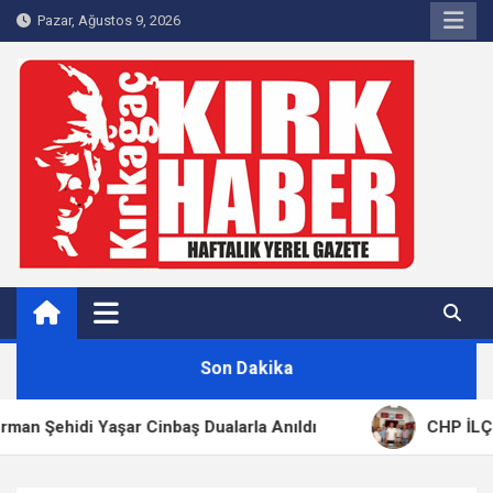
Skip
Pazar, Ağustos 9, 2026
to
content
Kırkağaç 40Haber
Kırkağaç'ın Yerel Haber Sitesi
Son Dakika
 Yaşar Cinbaş Dualarla Anıldı
CHP İLÇE BAŞKANI