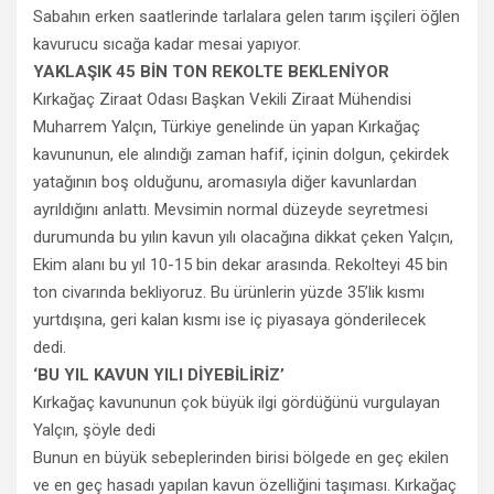
Sabahın erken saatlerinde tarlalara gelen tarım işçileri öğlen
kavurucu sıcağa kadar mesai yapıyor.
YAKLAŞIK 45 BİN TON REKOLTE BEKLENİYOR
Kırkağaç Ziraat Odası Başkan Vekili Ziraat Mühendisi
Muharrem Yalçın, Türkiye genelinde ün yapan Kırkağaç
kavununun, ele alındığı zaman hafif, içinin dolgun, çekirdek
yatağının boş olduğunu, aromasıyla diğer kavunlardan
ayrıldığını anlattı. Mevsimin normal düzeyde seyretmesi
durumunda bu yılın kavun yılı olacağına dikkat çeken Yalçın,
Ekim alanı bu yıl 10-15 bin dekar arasında. Rekolteyi 45 bin
ton civarında bekliyoruz. Bu ürünlerin yüzde 35’lik kısmı
yurtdışına, geri kalan kısmı ise iç piyasaya gönderilecek
dedi.
‘BU YIL KAVUN YILI DİYEBİLİRİZ’
Kırkağaç kavununun çok büyük ilgi gördüğünü vurgulayan
Yalçın, şöyle dedi
Bunun en büyük sebeplerinden birisi bölgede en geç ekilen
ve en geç hasadı yapılan kavun özelliğini taşıması. Kırkağaç