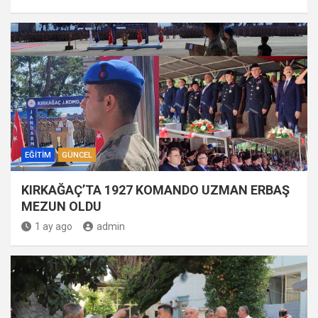
EĞITIM
GÜNCEL
KIRKAĞAÇ’TA 1927 KOMANDO UZMAN ERBAŞ
MEZUN OLDU
1 ay ago
admin