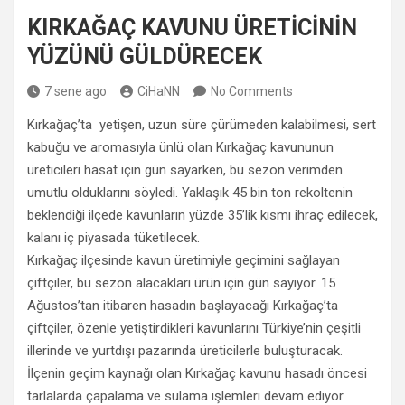
KIRKAĞAÇ KAVUNU ÜRETİCİNİN
YÜZÜNÜ GÜLDÜRECEK
7 sene ago
CiHaNN
No Comments
Kırkağaç’ta yetişen, uzun süre çürümeden kalabilmesi, sert
kabuğu ve aromasıyla ünlü olan Kırkağaç kavununun
üreticileri hasat için gün sayarken, bu sezon verimden
umutlu olduklarını söyledi. Yaklaşık 45 bin ton rekoltenin
beklendiği ilçede kavunların yüzde 35’lik kısmı ihraç edilecek,
kalanı iç piyasada tüketilecek.
Kırkağaç ilçesinde kavun üretimiyle geçimini sağlayan
çiftçiler, bu sezon alacakları ürün için gün sayıyor. 15
Ağustos’tan itibaren hasadın başlayacağı Kırkağaç’ta
çiftçiler, özenle yetiştirdikleri kavunlarını Türkiye’nin çeşitli
illerinde ve yurtdışı pazarında üreticilerle buluşturacak.
İlçenin geçim kaynağı olan Kırkağaç kavunu hasadı öncesi
tarlalarda çapalama ve sulama işlemleri devam ediyor.