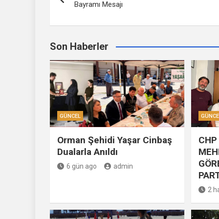
dolaşımı
Bayramı Mesajı
Son Haberler
GÜNCEL
GÜNCE
Orman Şehidi Yaşar Cinbaş
CHP 
Dualarla Anıldı
MEH
GÖR
6 gün ago
admin
PART
2 h