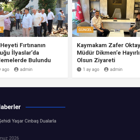
L
GÜNCEL
Heyeti Fırtınanın
Kaymakam Zafer Oktay
uğu İlyaslar’da
Müdür Dikmen’e Hayırlı
lemelerde Bulundu
Olsun Ziyareti
y ago
admin
1 ay ago
admin
aberler
ehidi Yaşar Cinbaş Dualarla
muz 2026