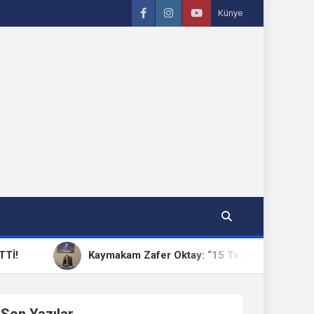
Künye
Kaymakam Zafer Oktay: “15 Temmuz, Milletimizin Birlik v
Son Yazılar