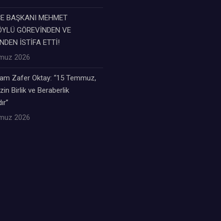
ÇE BAŞKANI MEHMET
YLÜ GÖREVİNDEN VE
NDEN İSTİFA ETTİ!
muz 2026
m Zafer Oktay: “15 Temmuz,
zin Birlik ve Beraberlik
ır”
muz 2026