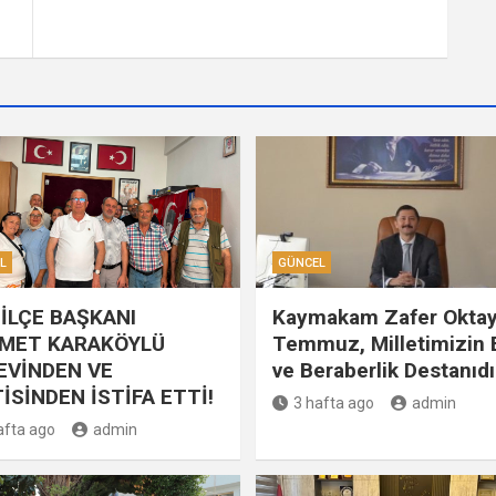
L
GÜNCEL
İLÇE BAŞKANI
Kaymakam Zafer Oktay
MET KARAKÖYLÜ
Temmuz, Milletimizin B
EVİNDEN VE
ve Beraberlik Destanıdı
İSİNDEN İSTİFA ETTİ!
3 hafta ago
admin
afta ago
admin