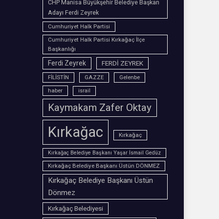
CHP Manisa Büyükşehir Belediye Başkan
Adayı Ferdi Zeyrek
Cumhuriyet Halk Partisi
Cumhuriyet Halk Partisi Kırkağaç İlçe
Başkanlığı
Ferdi Zeyrek
FERDİ ZEYREK
FİLİSTİN
GAZZE
Gelenbe
haber
israil
Kaymakam Zafer Oktay
Kırkağac
Kırkağaç
Kırkağaç Belediye Başkanı Yaşar İsmail Gedüz
Kırkağaç Belediye Başkanı Üstün DÖNMEZ
Kırkağaç Belediye Başkanı Üstün
Dönmez
Kırkağaç Belediyesi