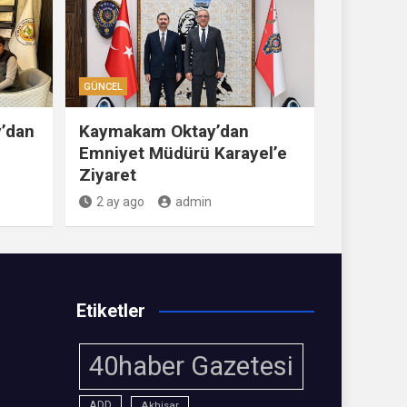
GÜNCEL
’dan
Kaymakam Oktay’dan
Emniyet Müdürü Karayel’e
Ziyaret
2 ay ago
admin
Etiketler
40haber Gazetesi
ADD
Akhisar