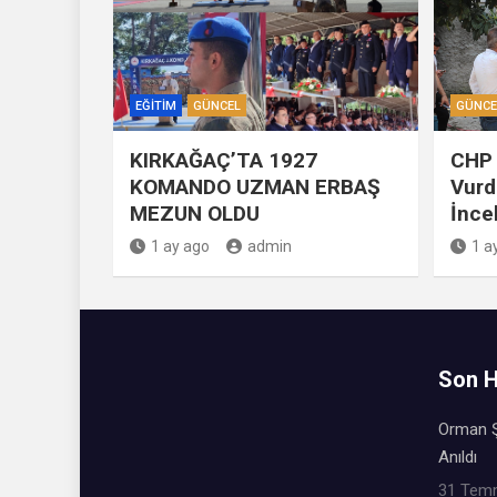
EĞITIM
GÜNCEL
GÜNCE
KIRKAĞAÇ’TA 1927
CHP 
KOMANDO UZMAN ERBAŞ
Vurd
MEZUN OLDU
İnce
1 ay ago
admin
1 a
Son H
Orman Ş
Anıldı
31 Tem