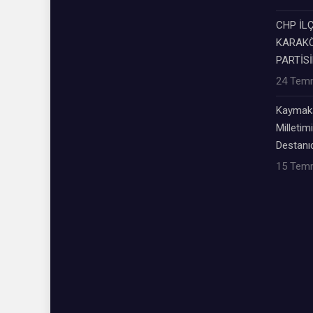
CHP İL
KARAKÖ
PARTİSİ
24 Tem
Kaymaka
Milletimi
Destanıd
15 Tem