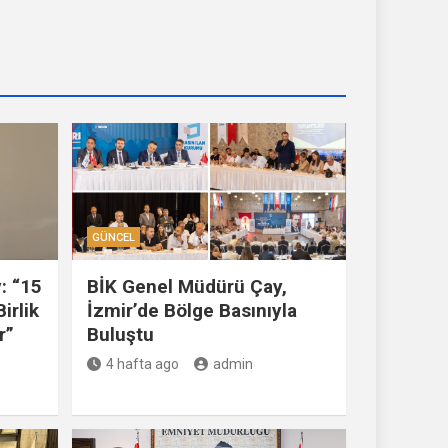
GÜNCEL
: “15
BİK Genel Müdürü Çay,
irlik
İzmir’de Bölge Basınıyla
r”
Buluştu
4 hafta ago
admin