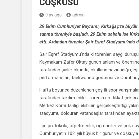
COŞKUSU
9 ay ago
admin
29 Ekim Cumhuriyet Bayramı, Kırkağaç’ta büyük b
sunma töreniyle başladı. 29 Ekim sabahı ise Kı
etti. Ardından törenler Şair Eşref Stadyumu’nda d
Şair Eşref Stadyumu’nda ki törenler; saygı duruşu
Kaymakam Zafer Oktay günün anlam ve önemine il
tarafından şiirler okundu, okulların hazırladığı çeşi
performansları, taekwondo gösterisi ve Cumhuriye
Hafta boyunca düzenlenen çeşitli spor yarışmaları
tarafından takdim edildi. Törenin en dikkat çekic
Merkez Komutanlığı ekibinin gerçekleştirdiği yakı
stadyumu dolduran vatandaşlar tarafından ayakta 
İlçe protokolü, öğretmenler, öğrenciler ve çok sa
Cumhuriyetin 102. yılı büyük bir gurur ve coşkuyla 