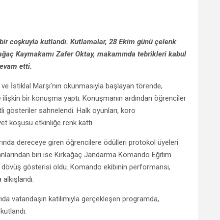
ir coşkuyla kutlandı. Kutlamalar, 28 Ekim günü çelenk
rkağaç Kaymakamı Zafer Oktay, makamında tebrikleri kabul
evam etti.
 ve İstiklal Marşı’nın okunmasıyla başlayan törende,
işkin bir konuşma yaptı. Konuşmanın ardından öğrenciler
tli gösteriler sahnelendi. Halk oyunları, koro
t koşusu etkinliğe renk kattı.
nda dereceye giren öğrencilere ödülleri protokol üyeleri
i anlarından biri ise Kırkağaç Jandarma Komando Eğitim
n dövüş gösterisi oldu. Komando ekibinin performansı,
alkışlandı.
yıda vatandaşın katılımıyla gerçekleşen programda,
kutlandı.