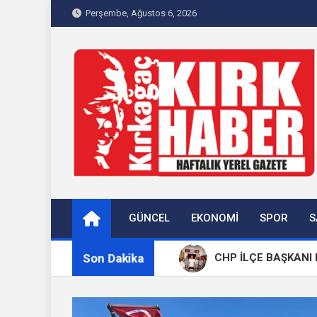
Skip
Perşembe, Ağustos 6, 2026
to
content
Kırkağaç 40Haber
Kırkağaç'ın Yerel Haber Sitesi
GÜNCEL
EKONOMI
SPOR
S
Son Dakika
aş Dualarla Anıldı
CHP İLÇE BAŞKANI MEHMET K