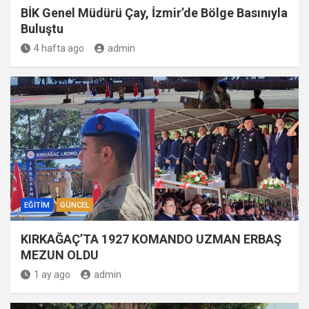
BİK Genel Müdürü Çay, İzmir’de Bölge Basınıyla
Buluştu
4 hafta ago
admin
EĞITIM
GÜNCEL
KIRKAĞAÇ’TA 1927 KOMANDO UZMAN ERBAŞ
MEZUN OLDU
1 ay ago
admin