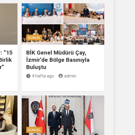
GÜNCEL
: “15
BİK Genel Müdürü Çay,
irlik
İzmir’de Bölge Basınıyla
r”
Buluştu
4 hafta ago
admin
GÜNCEL