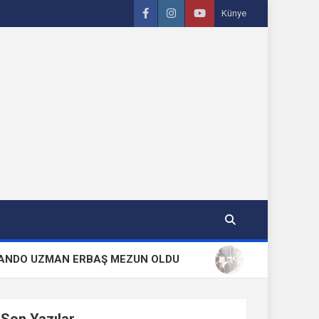
Künye
UZMAN ERBAŞ MEZUN OLDU
Orman Şehidi Yaşar C
Son Yazılar