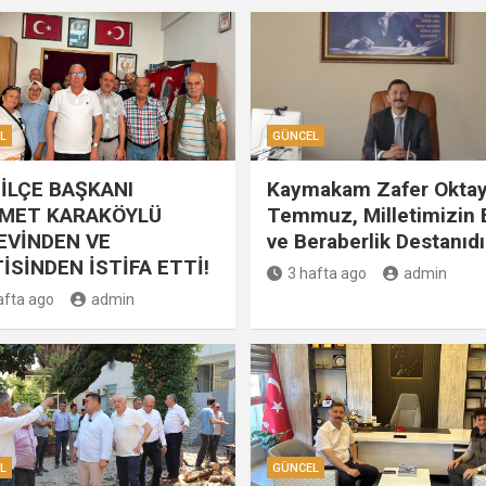
L
GÜNCEL
İLÇE BAŞKANI
Kaymakam Zafer Oktay
MET KARAKÖYLÜ
Temmuz, Milletimizin B
EVİNDEN VE
ve Beraberlik Destanıdı
İSİNDEN İSTİFA ETTİ!
3 hafta ago
admin
afta ago
admin
L
GÜNCEL