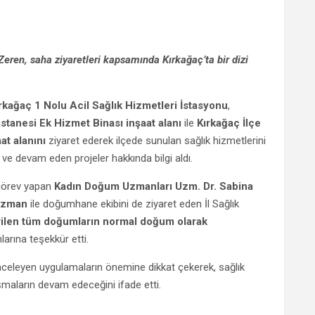
ren, saha ziyaretleri kapsamında Kırkağaç’ta bir dizi
rkağaç 1 Nolu Acil Sağlık Hizmetleri İstasyonu
,
stanesi Ek Hizmet Binası inşaat alanı
ile
Kırkağaç İlçe
at alanını
ziyaret ederek ilçede sunulan sağlık hizmetlerini
r ve devam eden projeler hakkında bilgi aldı.
 görev yapan
Kadın Doğum Uzmanları Uzm. Dr. Sabina
Azman
ile doğumhane ekibini de ziyaret eden İl Sağlık
irilen tüm doğumların normal doğum olarak
larına teşekkür etti.
önceleyen uygulamaların önemine dikkat çekerek, sağlık
ışmaların devam edeceğini ifade etti.