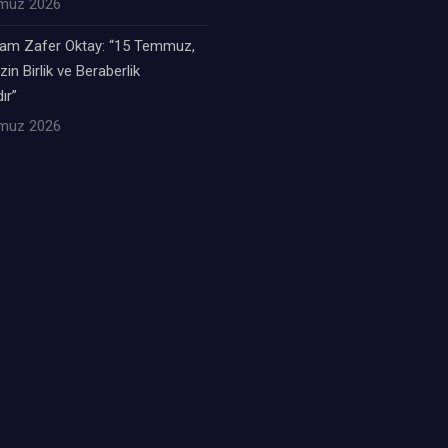
muz 2026
m Zafer Oktay: “15 Temmuz,
zin Birlik ve Beraberlik
ır”
muz 2026