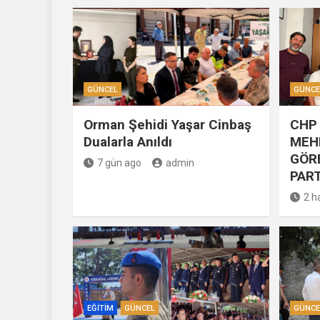
GÜNCEL
GÜNCE
Orman Şehidi Yaşar Cinbaş
CHP 
Dualarla Anıldı
MEH
GÖR
7 gün ago
admin
PART
2 h
EĞITIM
GÜNCEL
GÜNCE