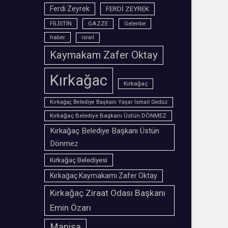
Ferdi Zeyrek
FERDİ ZEYREK
FİLİSTİN
GAZZE
Gelenbe
haber
israil
Kaymakam Zafer Oktay
Kırkağac
Kırkağaç
Kırkağaç Belediye Başkanı Yaşar İsmail Gedüz
Kırkağaç Belediye Başkanı Üstün DÖNMEZ
Kırkağaç Belediye Başkanı Üstün
Dönmez
Kırkağaç Belediyesi
Kırkağaç Kaymakamı Zafer Oktay
Kırkağaç Ziraat Odası Başkanı
Emin Özarı
Manisa