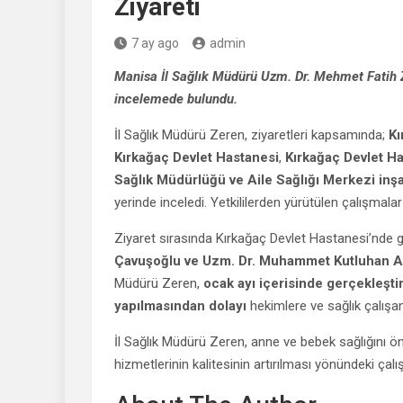
Ziyareti
7 ay ago
admin
Manisa İl Sağlık Müdürü Uzm. Dr. Mehmet Fatih Ze
incelemede bulundu.
İl Sağlık Müdürü Zeren, ziyaretleri kapsamında;
Kı
Kırkağaç Devlet Hastanesi
,
Kırkağaç Devlet Ha
Sağlık Müdürlüğü ve Aile Sağlığı Merkezi inşa
yerinde inceledi. Yetkililerden yürütülen çalışmala
Ziyaret sırasında Kırkağaç Devlet Hastanesi’nde
Çavuşoğlu ve Uzm. Dr. Muhammet Kutluhan 
Müdürü Zeren,
ocak ayı içerisinde gerçekleşt
yapılmasından dolayı
hekimlere ve sağlık çalışan
İl Sağlık Müdürü Zeren, anne ve bebek sağlığını 
hizmetlerinin kalitesinin artırılması yönündeki çal