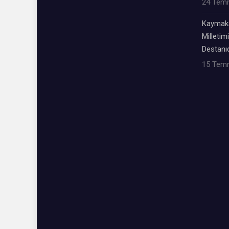
24 Tem
Kaymaka
Milletimi
Destanıd
15 Tem