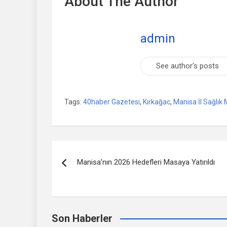
About The Author
admin
See author's posts
Tags:
40haber Gazetesi
,
Kırkağac
,
Manisa İl Sağlık
Yazı
Manisa’nın 2026 Hedefleri Masaya Yatırıldı
dolaşımı
Son Haberler