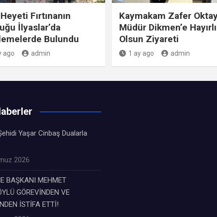
Heyeti Fırtınanın
Kaymakam Zafer Oktay
uğu İlyaslar’da
Müdür Dikmen’e Hayırlı
lemelerde Bulundu
Olsun Ziyareti
y ago
admin
1 ay ago
admin
aberler
ehidi Yaşar Cinbaş Dualarla
muz 2026
ÇE BAŞKANI MEHMET
YLÜ GÖREVİNDEN VE
NDEN İSTİFA ETTİ!