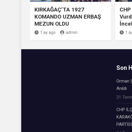
KIRKAĞAÇ’TA 1927
CHP 
KOMANDO UZMAN ERBAŞ
Vurd
MEZUN OLDU
İnce
1 ay ago
admin
1 a
Son H
Orman Ş
Anıldı
31 Tem
CHP İL
KARAKÖ
PARTİSİ