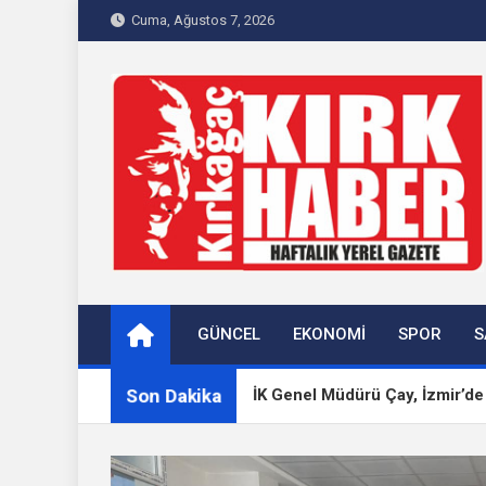
Skip
Cuma, Ağustos 7, 2026
to
content
Kırkağaç 40Haber
Kırkağaç'ın Yerel Haber Sitesi
GÜNCEL
EKONOMI
SPOR
S
Son Dakika
estanıdır”
BİK Genel Müdürü Çay, İzmir’de Bölge B