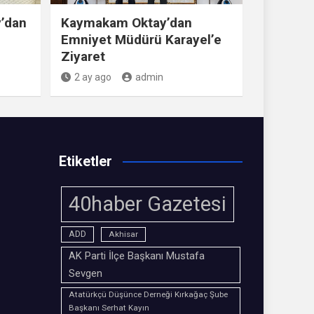
’dan
Kaymakam Oktay’dan
Emniyet Müdürü Karayel’e
Ziyaret
2 ay ago
admin
Etiketler
40haber Gazetesi
ADD
Akhisar
AK Parti İlçe Başkanı Mustafa
Sevgen
Atatürkçü Düşünce Derneği Kırkağaç Şube
Başkanı Serhat Kayın