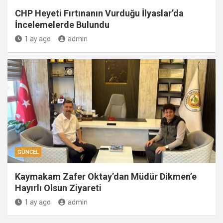
CHP Heyeti Fırtınanın Vurduğu İlyaslar’da
İncelemelerde Bulundu
1 ay ago
admin
GÜNCEL
Kaymakam Zafer Oktay’dan Müdür Dikmen’e
Hayırlı Olsun Ziyareti
1 ay ago
admin