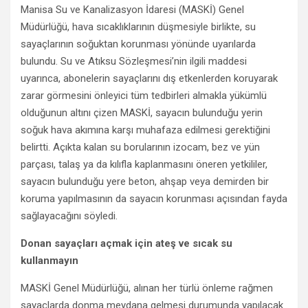
Manisa Su ve Kanalizasyon İdaresi (MASKİ) Genel
Müdürlüğü, hava sıcaklıklarının düşmesiyle birlikte, su
sayaçlarının soğuktan korunması yönünde uyarılarda
bulundu. Su ve Atıksu Sözleşmesi’nin ilgili maddesi
uyarınca, abonelerin sayaçlarını dış etkenlerden koruyarak
zarar görmesini önleyici tüm tedbirleri almakla yükümlü
olduğunun altını çizen MASKİ, sayacın bulunduğu yerin
soğuk hava akımına karşı muhafaza edilmesi gerektiğini
belirtti. Açıkta kalan su borularının izocam, bez ve yün
parçası, talaş ya da kılıfla kaplanmasını öneren yetkililer,
sayacın bulunduğu yere beton, ahşap veya demirden bir
koruma yapılmasının da sayacın korunması açısından fayda
sağlayacağını söyledi.
Donan sayaçları açmak için ateş ve sıcak su
kullanmayın
MASKİ Genel Müdürlüğü, alınan her türlü önleme rağmen
sayaçlarda donma meydana gelmesi durumunda yapılacak