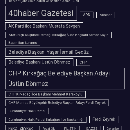
18 Mart Çanakkale Zaferi ve Şehitleri Anma Günü
40haber Gazetesi
ADD
Akhisar
AK Parti İlçe Başkanı Mustafa Sevgen
Atatürkçü Düşünce Derneği Kırkağaç Şube Başkanı Serhat Kayın
Basın ilan kurumu
Belediye Başkanı Yaşar İsmail Gedüz
Belediye Başkanı Üstün Dönmez
CHP
CHP Kırkağaç Belediye Başkan Adayı
Üstün Dönmez
CHP Kırkağaç İlçe Başkanı Mehmet Karaköylü
CHP Manisa Büyükşehir Belediye Başkan Adayı Ferdi Zeyrek
Cumhuriyet Halk Partisi
Ferdi Zeyrek
Cumhuriyet Halk Partisi Kırkağaç İlçe Başkanlığı
FERDİ ZEYREK
FİLİSTİN
GAZZE
Gelenbe
Fevzi Ok