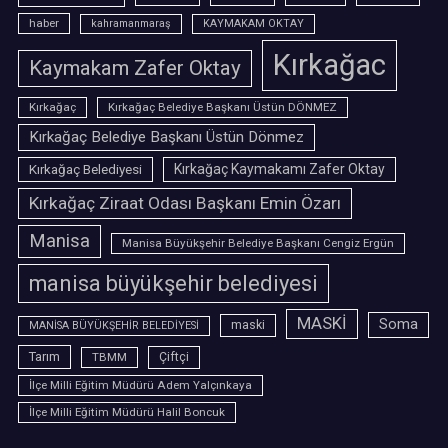
haber
kahramanmaraş
KAYMAKAM OKTAY
Kırkağac
Kaymakam Zafer Oktay
Kırkağaç
Kırkağaç Belediye Başkanı Üstün DÖNMEZ
Kırkağaç Belediye Başkanı Üstün Dönmez
Kırkağaç Belediyesi
Kırkağaç Kaymakamı Zafer Oktay
Kırkağaç Ziraat Odası Başkanı Emin Özarı
Manisa
Manisa Büyükşehir Belediye Başkanı Cengiz Ergün
manisa büyükşehir belediyesi
MASKİ
Soma
maski
MANİSA BÜYÜKŞEHİR BELEDİYESİ
Tarım
TBMM
Çiftçi
İlçe Milli Eğitim Müdürü Adem Yalçınkaya
İlçe Milli Eğitim Müdürü Halil Boncuk