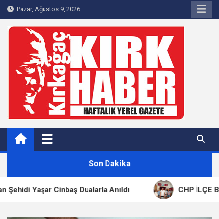
Skip
Pazar, Ağustos 9, 2026
to
content
Kırkağaç 40Haber
Kırkağaç'ın Yerel Haber Sitesi
Son Dakika
şar Cinbaş Dualarla Anıldı
CHP İLÇE BAŞKANI M