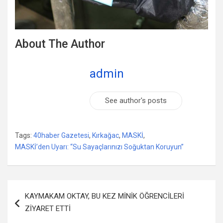
About The Author
admin
See author's posts
Tags:
40haber Gazetesi
,
Kırkağac
,
MASKİ
,
MASKİ’den Uyarı: “Su Sayaçlarınızı Soğuktan Koruyun”
Yazı
KAYMAKAM OKTAY, BU KEZ MİNİK ÖĞRENCİLERİ
dolaşımı
ZİYARET ETTİ