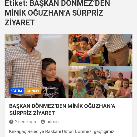
Etiket:
BAŞKAN DÖNMEZ’DEN
MİNİK OĞUZHAN’A SÜRPRİZ
ZİYARET
EĞITIM
GÜNCEL
BAŞKAN DÖNMEZ’DEN MİNİK OĞUZHAN’A
SÜRPRİZ ZİYARET
2 sene ago
admin
Kırkağaç Belediye Başkanı Üstün Dönmez, geçtiğimiz