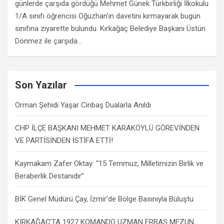
günlerde çarşıda gördüğü Mehmet Günek Türkbirliği İlkokulu
1/A sınıfı öğrencisi Oğuzhan’ın davetini kırmayarak bugün
sınıfına ziyarette bulundu. Kırkağaç Belediye Başkanı Üstün
Dönmez ile çarşıda…
Son Yazılar
Orman Şehidi Yaşar Cinbaş Dualarla Anıldı
CHP İLÇE BAŞKANI MEHMET KARAKÖYLÜ GÖREVİNDEN
VE PARTİSİNDEN İSTİFA ETTİ!
Kaymakam Zafer Oktay: “15 Temmuz, Milletimizin Birlik ve
Beraberlik Destanıdır”
BİK Genel Müdürü Çay, İzmir’de Bölge Basınıyla Buluştu
KIRKAĞAÇ’TA 1927 KOMANDO UZMAN ERBAŞ MEZUN