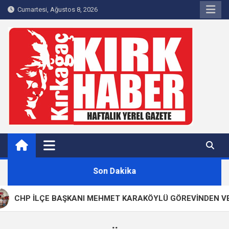
Skip
Cumartesi, Ağustos 8, 2026
to
content
Kırkağaç 40Haber
Kırkağaç'ın Yerel Haber Sitesi
Son Dakika
CHP İLÇE BAŞKANI MEHMET KARAKÖYLÜ GÖREVİNDEN VE PAR