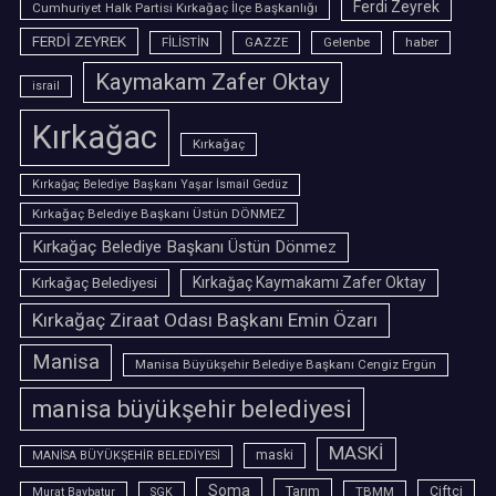
Ferdi Zeyrek
Cumhuriyet Halk Partisi Kırkağaç İlçe Başkanlığı
FERDİ ZEYREK
FİLİSTİN
GAZZE
Gelenbe
haber
Kaymakam Zafer Oktay
israil
Kırkağac
Kırkağaç
Kırkağaç Belediye Başkanı Yaşar İsmail Gedüz
Kırkağaç Belediye Başkanı Üstün DÖNMEZ
Kırkağaç Belediye Başkanı Üstün Dönmez
Kırkağaç Belediyesi
Kırkağaç Kaymakamı Zafer Oktay
Kırkağaç Ziraat Odası Başkanı Emin Özarı
Manisa
Manisa Büyükşehir Belediye Başkanı Cengiz Ergün
manisa büyükşehir belediyesi
MASKİ
maski
MANİSA BÜYÜKŞEHİR BELEDİYESİ
Soma
Tarım
TBMM
Çiftçi
Murat Baybatur
SGK