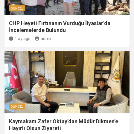
GÜNCEL
CHP Heyeti Fırtınanın Vurduğu İlyaslar’da
İncelemelerde Bulundu
1 ay ago
admin
GÜNCEL
Kaymakam Zafer Oktay’dan Müdür Dikmen’e
Hayırlı Olsun Ziyareti