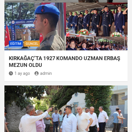
EĞITIM
GÜNCEL
KIRKAĞAÇ’TA 1927 KOMANDO UZMAN ERBAŞ
MEZUN OLDU
1 ay ago
admin