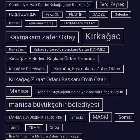
Ferdi Zeyrek
Cumhuriyet Halk Partisi Kırkağaç İlçe Başkanlığı
FERDİ ZEYREK
FİLİSTİN
GAZZE
Gelenbe
Fevzi Ok
haber
kahramanmaraş
KAYMAKAM OKTAY
Kırkağac
Kaymakam Zafer Oktay
Kırkağaç
Kırkağaç Belediye Başkanı Üstün DÖNMEZ
Kırkağaç Belediye Başkanı Üstün Dönmez
Kırkağaç Belediyesi
Kırkağaç Kaymakamı Zafer Oktay
Kırkağaç Ziraat Odası Başkanı Emin Özarı
Manisa
Manisa Büyükşehir Belediye Başkanı Cengiz Ergün
manisa büyükşehir belediyesi
MASKİ
Soma
maski
MANİSA BÜYÜKŞEHİR BELEDİYESİ
Tarım
TBMM
Çiftçi
İlçe Milli Eğitim Müdürü Adem Yalçınkaya