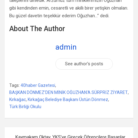
taleplerini dinledik. Arzumuz tüm miniklerimizin Oğuzhan
gibi kendinden emin, cesaretli ve akıllı birer yetişkin olmaları.
Bu güzel davetin teşekkür ederim Oğuzhan…” dedi.
About The Author
admin
See author's posts
Tags:
40haber Gazetesi
,
BAŞKAN DÖNMEZ’DEN MİNİK OĞUZHAN’A SÜRPRİZ ZİYARET
,
Kırkağac
,
Kırkağaç Belediye Başkanı Üstün Dönmez
,
Türk Birliği Okulu
Yazı
Kaymakam Oktay, YKS’ye Girecek Öğrencilere Başarılar