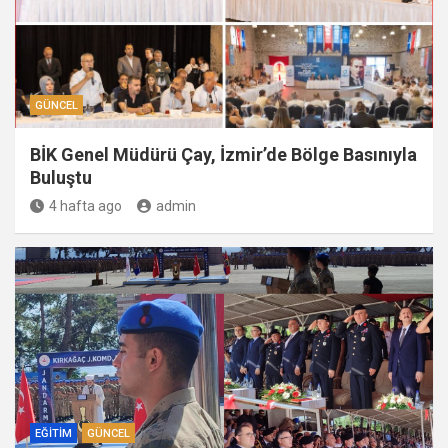
GÜNCEL
BİK Genel Müdürü Çay, İzmir’de Bölge Basınıyla
Buluştu
4 hafta ago
admin
EĞITIM
GÜNCEL