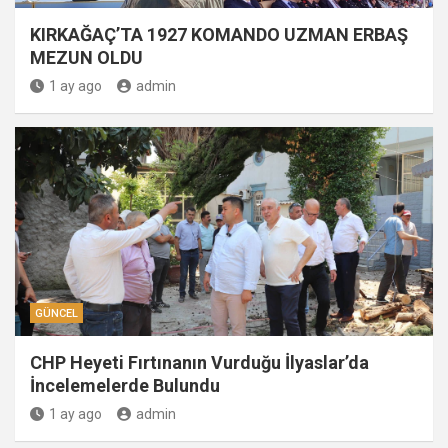
KIRKAĞAÇ’TA 1927 KOMANDO UZMAN ERBAŞ
MEZUN OLDU
1 ay ago
admin
GÜNCEL
CHP Heyeti Fırtınanın Vurduğu İlyaslar’da
İncelemelerde Bulundu
1 ay ago
admin