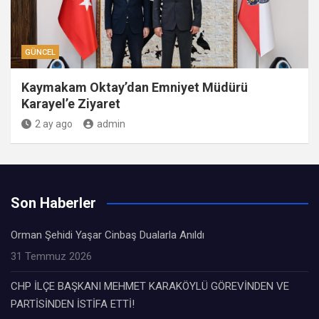
GÜNCEL
Kaymakam Oktay’dan Emniyet Müdürü
Karayel’e Ziyaret
2 ay ago
admin
Son Haberler
Orman Şehidi Yaşar Cinbaş Dualarla Anıldı
31 Temmuz 2026
CHP İLÇE BAŞKANI MEHMET KARAKÖYLÜ GÖREVİNDEN VE
PARTİSİNDEN İSTİFA ETTİ!