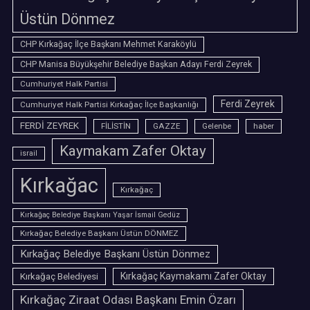
Üstün Dönmez
CHP Kırkağaç İlçe Başkanı Mehmet Karaköylü
CHP Manisa Büyükşehir Belediye Başkan Adayı Ferdi Zeyrek
Cumhuriyet Halk Partisi
Ferdi Zeyrek
Cumhuriyet Halk Partisi Kırkağaç İlçe Başkanlığı
FERDİ ZEYREK
FİLİSTİN
GAZZE
Gelenbe
haber
Kaymakam Zafer Oktay
israil
Kırkağac
Kırkağaç
Kırkağaç Belediye Başkanı Yaşar İsmail Gedüz
Kırkağaç Belediye Başkanı Üstün DÖNMEZ
Kırkağaç Belediye Başkanı Üstün Dönmez
Kırkağaç Belediyesi
Kırkağaç Kaymakamı Zafer Oktay
Kırkağaç Ziraat Odası Başkanı Emin Özarı