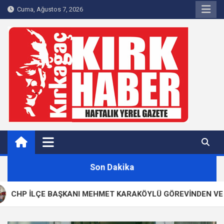
Skip
Cuma, Ağustos 7, 2026
to
content
Kırkağaç 40Haber
Kırkağaç'ın Yerel Haber Sitesi
Son Dakika
LÇE BAŞKANI MEHMET KARAKÖYLÜ GÖREVİNDEN VE PARTİSİND