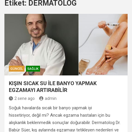
Etiket:
DERMATOLOG
GÜNCEL
SAĞLIK
KIŞIN SICAK SU İLE BANYO YAPMAK
EGZAMAYI ARTIRABİLİR
2 sene ago
admin
Soğuk havalarda sıcak bir banyo yapmak iyi
hissetiriyor, değil mi? Ancak egzama hastaları için bu
alışkanlık beklenmedik sonuçlar doğurabilir. Dermatolog Dr.
Babür Süer, kış aylarında egzamayı tetikleyen nedenleri ve