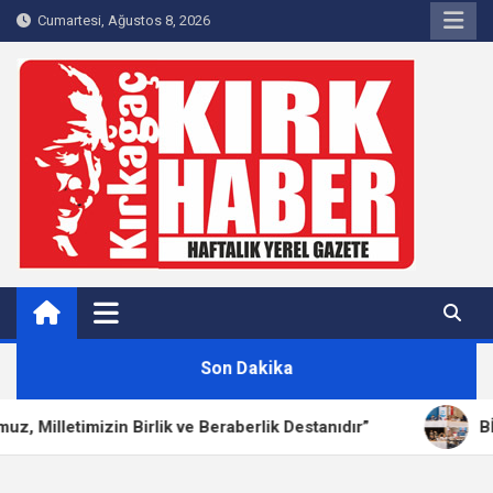
Skip
Cumartesi, Ağustos 8, 2026
to
content
Kırkağaç 40Haber
Kırkağaç'ın Yerel Haber Sitesi
Son Dakika
illetimizin Birlik ve Beraberlik Destanıdır”
BİK 