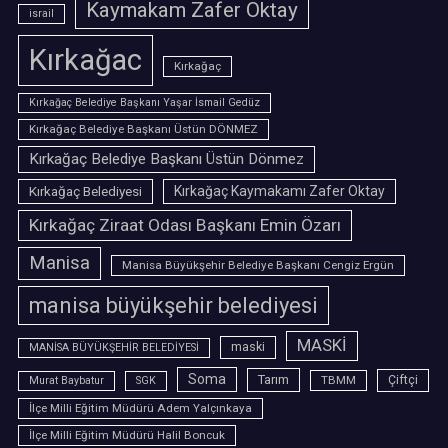
Kaymakam Zafer Oktay
israil
Kırkağac
Kırkağaç
Kırkağaç Belediye Başkanı Yaşar İsmail Gedüz
Kırkağaç Belediye Başkanı Üstün DÖNMEZ
Kırkağaç Belediye Başkanı Üstün Dönmez
Kırkağaç Belediyesi
Kırkağaç Kaymakamı Zafer Oktay
Kırkağaç Ziraat Odası Başkanı Emin Özarı
Manisa
Manisa Büyükşehir Belediye Başkanı Cengiz Ergün
manisa büyükşehir belediyesi
MASKİ
maski
MANİSA BÜYÜKŞEHİR BELEDİYESİ
Soma
Tarım
TBMM
Çiftçi
Murat Baybatur
SGK
İlçe Milli Eğitim Müdürü Adem Yalçınkaya
İlçe Milli Eğitim Müdürü Halil Boncuk