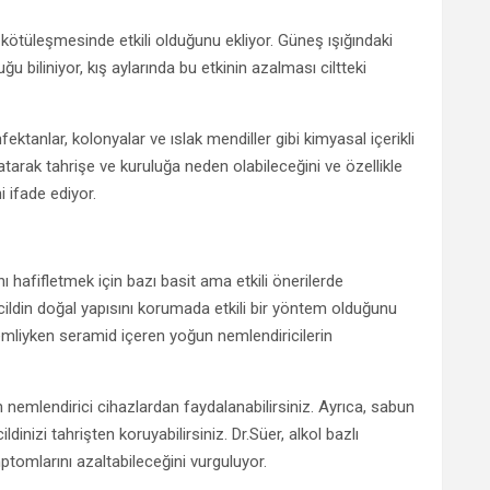
kötüleşmesinde etkili olduğunu ekliyor. Güneş ışığındaki
ğu biliniyor, kış aylarında bu etkinin azalması ciltteki
ektanlar, kolonyalar ve ıslak mendiller gibi kimyasal içerikli
ıflatarak tahrişe ve kuruluğa neden olabileceğini ve özellikle
i ifade ediyor.
hafifletmek için bazı basit ama etkili önerilerde
n cildin doğal yapısını korumada etkili bir yöntem olduğunu
nemliyken seramid içeren yoğun nemlendiricilerin
 nemlendirici cihazlardan faydalanabilirsiniz. Ayrıca, sabun
dinizi tahrişten koruyabilirsiniz. Dr.Süer, alkol bazlı
ptomlarını azaltabileceğini vurguluyor.