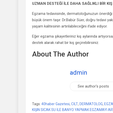
UZMAN DESTEĞİ İLE DAHA SAĞLIKLI BİR KIŞ
Egzama tedavisinde, dermatoloğunuzun önerdiği ila
büyük önem taşır. Dr.Babür Süer, doğru tedavi yakl
yaşam kalitesinin artırılabileceğini ifade ediyor.
Eğer egzama şikayetleriniz kış aylarında artıyorsa
destek alarak rahat bir kış geçirebilirsiniz.
About The Author
admin
See author's posts
Tags:
40haber Gazetesi
,
CİLT
,
DERMATOLOG
,
EGZ
KIŞIN SICAK SU İLE BANYO YAPMAK EGZAMAYI AR