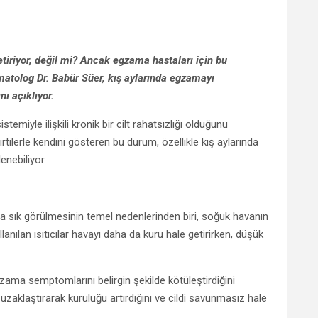
tiriyor, değil mi? Ancak egzama hastaları için bu
matolog Dr. Babür Süer, kış aylarında egzamayı
nı açıklıyor.
temiyle ilişkili kronik bir cilt rahatsızlığı olduğunu
belirtilerle kendini gösteren bu durum, özellikle kış aylarında
enebiliyor.
a sık görülmesinin temel nedenlerinden biri, soğuk havanın
llanılan ısıtıcılar havayı daha da kuru hale getirirken, düşük
egzama semptomlarını belirgin şekilde kötüleştirdiğini
 uzaklaştırarak kuruluğu artırdığını ve cildi savunmasız hale