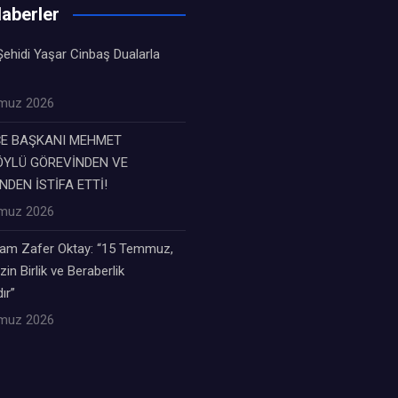
aberler
ehidi Yaşar Cinbaş Dualarla
muz 2026
ÇE BAŞKANI MEHMET
YLÜ GÖREVİNDEN VE
NDEN İSTİFA ETTİ!
muz 2026
m Zafer Oktay: “15 Temmuz,
zin Birlik ve Beraberlik
ır”
muz 2026