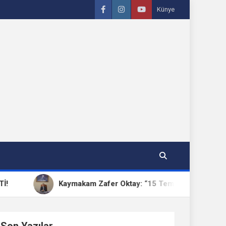
Künye
Kaymakam Zafer Oktay: “15 Temmuz, Milletimizin Birlik ve 
Son Yazılar