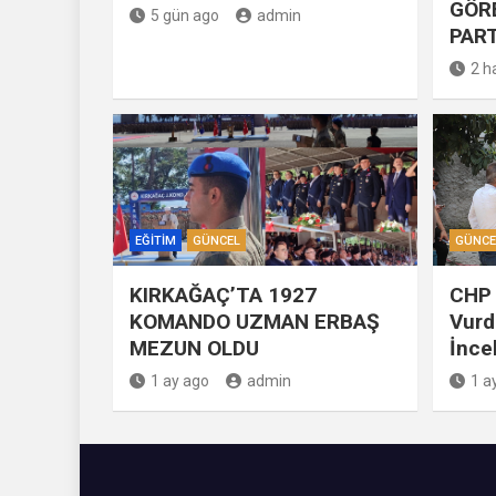
GÖR
5 gün ago
admin
PART
2 h
EĞITIM
GÜNCEL
GÜNCE
KIRKAĞAÇ’TA 1927
CHP 
KOMANDO UZMAN ERBAŞ
Vurd
MEZUN OLDU
İnce
1 ay ago
admin
1 a