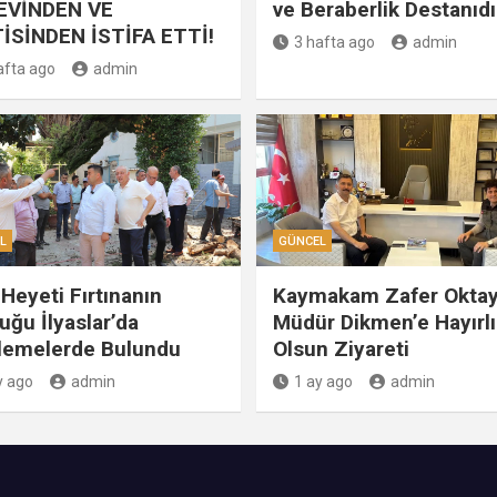
EVİNDEN VE
ve Beraberlik Destanıdı
İSİNDEN İSTİFA ETTİ!
3 hafta ago
admin
afta ago
admin
L
GÜNCEL
Heyeti Fırtınanın
Kaymakam Zafer Oktay
uğu İlyaslar’da
Müdür Dikmen’e Hayırlı
lemelerde Bulundu
Olsun Ziyareti
y ago
admin
1 ay ago
admin