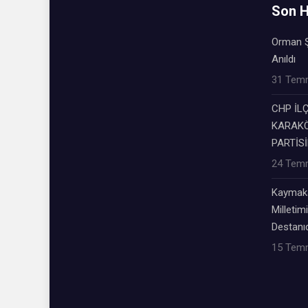
Son H
Orman Ş
Anıldı
31 Tem
CHP İL
KARAKÖ
PARTİSİ
24 Tem
Kaymaka
Milletimi
Destanıd
15 Tem