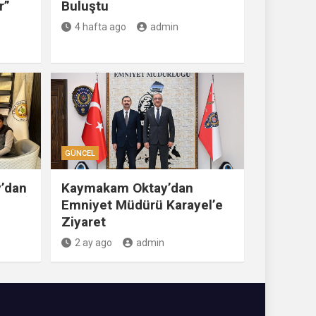
r”
Buluştu
4 hafta ago
admin
GÜNCEL
’dan
Kaymakam Oktay’dan
Emniyet Müdürü Karayel’e
Ziyaret
2 ay ago
admin