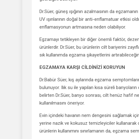
Dr.Süer, güneş ışığının azalmasının da egzamanın 
UV ışınlarının doğal bir anti-enflamatuar etkisi oldu
enflamasyonun artmasına neden olabiliyor.
Egzamayı tetikleyen bir diğer önemli faktör, dezenf
ürünlerdir. Dr.Süer, bu ürünlerin cilt bariyerini zay
sık kullanımda egzama şikayetlerini artırabileceğin
EGZAMAYA KARŞI CİLDİNİZİ KORUYUN
Dr.Babür Süer, kış aylarında egzama semptomlarını 
bulunuyor. Ilık su ile yapılan kısa süreli banyoları
belirten Dr.Süer, banyo sonrası, cilt henüz hafif 
kullanılmasını öneriyor.
Evin içindeki havanın nem dengesini sağlamak için
yerine nazik ve kokusuz temizleyiciler kullanarak cil
ürünlerin kullanımını sınırlamanın da, egzama sem