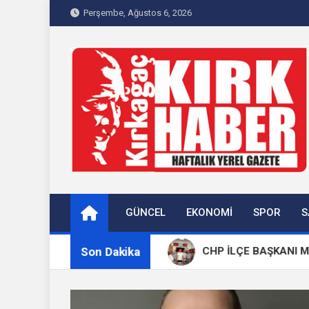
Skip
Perşembe, Ağustos 6, 2026
to
content
Kırkağaç 40Haber
Kırkağaç'ın Yerel Haber Sitesi
GÜNCEL
EKONOMI
SPOR
S
Son Dakika
 Dualarla Anıldı
CHP İLÇE BAŞKANI MEHMET KAR