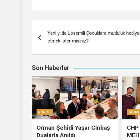
Yazı
Yeni yılda Lösemili Çocuklara mutluluk hediye
dolaşımı
etmek ister misiniz?
Son Haberler
GÜNCEL
GÜNCE
Orman Şehidi Yaşar Cinbaş
CHP 
Dualarla Anıldı
MEH