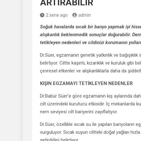
ARTIRABİLİR
2 sene ago
admin
Soğuk havalarda sıcak bir banyo yapmak iyi hisse
alışkanlık beklenmedik sonuçlar doğurabilir. Der
tetikleyen nedenleri ve cildinizi korumanın yolları
Dr.Süer, egzamanın genetik yatkınlık ve bağışıklık sis
belirtiyor. Ciltte kaşıntı, kızarıklık ve kuruluk gibi 
çevresel etkenler ve alışkanlıklarla daha da şiddetl
KIŞIN EGZAMAYI TETİKLEYEN NEDENLER
Dr.Babür Süer’e göre egzamanın kış aylarında dah
cilt üzerindeki kurutucu etkisidir. İç mekanlarda ku
nem seviyesi cilt bariyerini zayıflatıyor.
Dr.Süer, özellikle sıcak su ile yapılan banyoların 
vurguluyor. Sıcak suyun ciltteki doğal yağları hızla
getirdiğini belirtiyor.