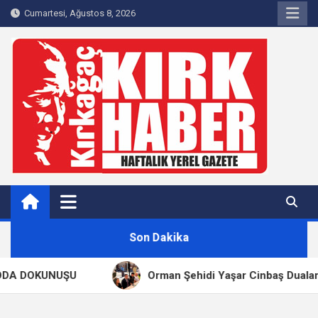
Skip
Cumartesi, Ağustos 8, 2026
to
content
Kırkağaç 40Haber
Kırkağaç'ın Yerel Haber Sitesi
Son Dakika
A DOKUNUŞU
Orman Şehidi Yaşar Cinbaş Dualarla A